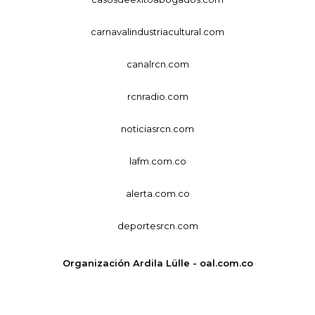
carnavalindustriacultural.com
canalrcn.com
rcnradio.com
noticiasrcn.com
lafm.com.co
alerta.com.co
deportesrcn.com
Organización Ardila Lülle - oal.com.co