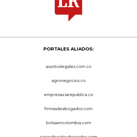
PORTALES ALIADOS:
asuntoslegales.com.co
agronegocios.co
empresas.larepublica.co
firmasdeabogados.com
bolsaencolombia.com
casosdeexitoabogados.com