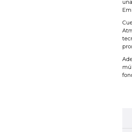
una
Emi
Cue
Atm
tec
pro
Ade
múl
fon