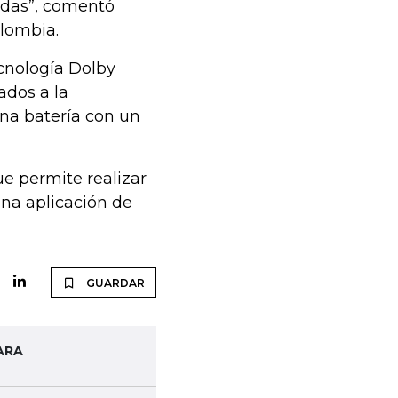
adas”, comentó
lombia.
cnología Dolby
ados a la
una batería con un
e permite realizar
una aplicación de
GUARDAR
ARA