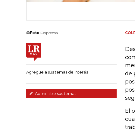
Foto:
Colprensa
COL
Des
com
mer
Agregue a sus temas de interés
de 
pos
pos
Administre sus temas
seg
El 
cua
tra