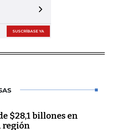
Next slide
SUSCRÍBASE YA
SAS
de $28,1 billones en
a región