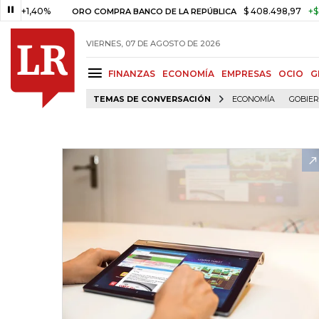
,40%
$ 408.498,97
+$ 8.753,8
ORO COMPRA BANCO DE LA REPÚBLICA
VIERNES, 07 DE AGOSTO DE 2026
FINANZAS
ECONOMÍA
EMPRESAS
OCIO
G
TEMAS DE CONVERSACIÓN
ECONOMÍA
GOBIE