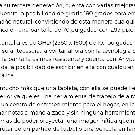
a su tercera generación, cuenta con varias mejoras
uentra la posibilidad de girarlo 180 grados para e
año natural, convirtiendo de esta manera cualquie
nca en una pantalla de 70 pulgadas, con 299 píxel
pantalla es de QHD (2560 x 1600) de 10.1 pulgadas
 su antecesora, la contar ahora con la tecnología S
, la pantalla es más resistente y cuenta con ‘Anyp
nda la posibilidad de escribir en ella con cualqui
álica.
 mucho más que una tableta, con ella se puede ll
erior ya que es una herramienta de trabajo de alt
 un centro de entretenimiento para el hogar, en l
ar notas a mano alzada y sin ninguna herramienta
más de poder proyectar una imagen nítida que n
frutar de un partido de fútbol o una película en fa