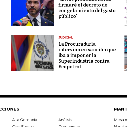
firmaré el decreto de
congelamiento del gasto
público"
JUDICIAL
La Procuraduría
intervino en sanción que
iba a imponer la
Superindustria contra
Ecopetrol
CCIONES
MANT
Alta Gerencia
Análisis
Mesa d
Caja Fuerte
Comunidad
Nuestr