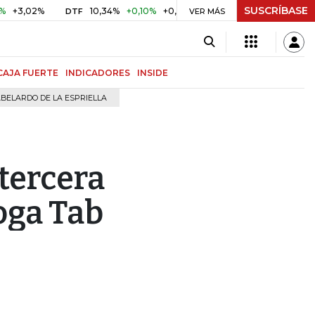
SUSCRÍBASE
2%
10,34%
+0,10%
+0,98%
$ 416,96
+$ 0,05
+0,01%
DTF
UVR
VER MÁS
CAJA FUERTE
INDICADORES
INSIDE
BELARDO DE LA ESPRIELLA
tercera
oga Tab