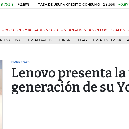
1
+2,19%
29,66%
+0,87%
+3,0
TASA DE USURA CRÉDITO CONSUMO
LOBOECONOMÍA
AGRONEGOCIOS
ANÁLISIS
ASUNTOS LEGALES
RNO NACIONAL
GRUPO ARGOS
ODINSA
HOGAR
GRUPO NUTRESA
A
EMPRESAS
Lenovo presenta la 
generación de su Y