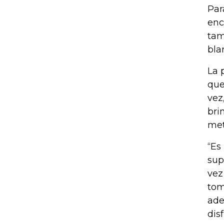
Par
enc
tam
bla
La 
que
vez
bri
met
“Es
sup
vez
tom
ade
dis