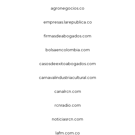
agronegocios.co
empresas.larepublica.co
firmasdeabogados.com
bolsaencolombia.com
casosdeexitoabogados.com
carnavalindustriacultural.com
canalrcn.com
rcnradio.com
noticiasrcn.com
lafm.com.co