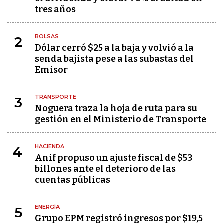
tres años
BOLSAS
2
Dólar cerró $25 a la baja y volvió a la
senda bajista pese a las subastas del
Emisor
TRANSPORTE
3
Noguera traza la hoja de ruta para su
gestión en el Ministerio de Transporte
HACIENDA
4
Anif propuso un ajuste fiscal de $53
billones ante el deterioro de las
cuentas públicas
ENERGÍA
5
Grupo EPM registró ingresos por $19,5