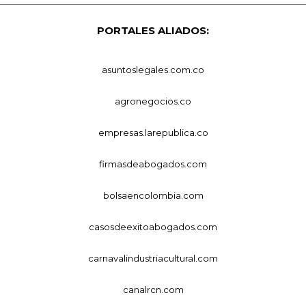
PORTALES ALIADOS:
asuntoslegales.com.co
agronegocios.co
empresas.larepublica.co
firmasdeabogados.com
bolsaencolombia.com
casosdeexitoabogados.com
carnavalindustriacultural.com
canalrcn.com