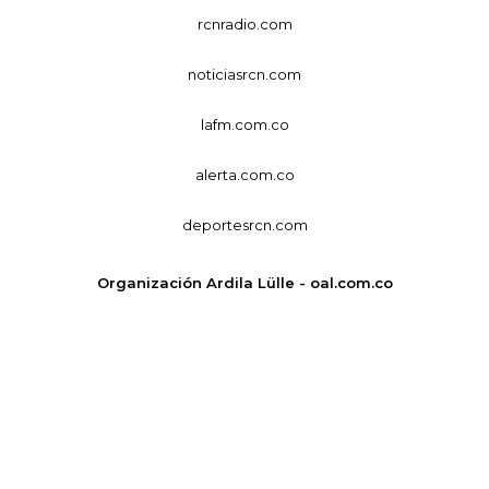
rcnradio.com
noticiasrcn.com
lafm.com.co
alerta.com.co
deportesrcn.com
Organización Ardila Lülle - oal.com.co