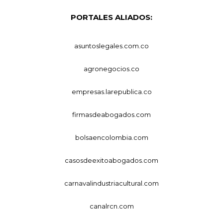
PORTALES ALIADOS:
asuntoslegales.com.co
agronegocios.co
empresas.larepublica.co
firmasdeabogados.com
bolsaencolombia.com
casosdeexitoabogados.com
carnavalindustriacultural.com
canalrcn.com