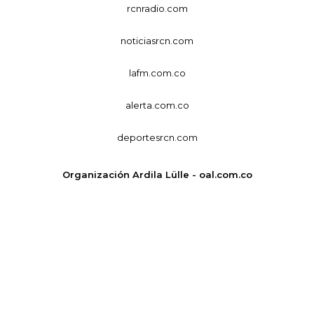
rcnradio.com
noticiasrcn.com
lafm.com.co
alerta.com.co
deportesrcn.com
Organización Ardila Lülle - oal.com.co