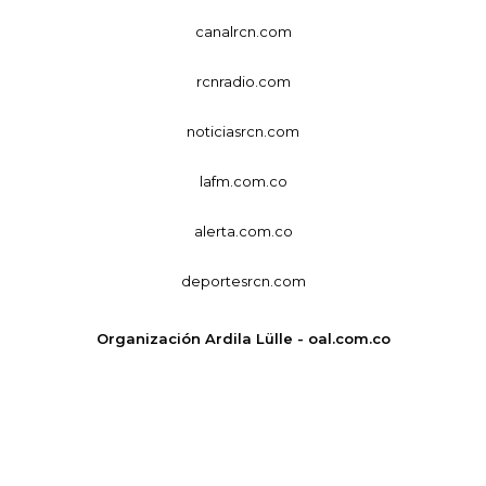
canalrcn.com
rcnradio.com
noticiasrcn.com
lafm.com.co
alerta.com.co
deportesrcn.com
Organización Ardila Lülle - oal.com.co