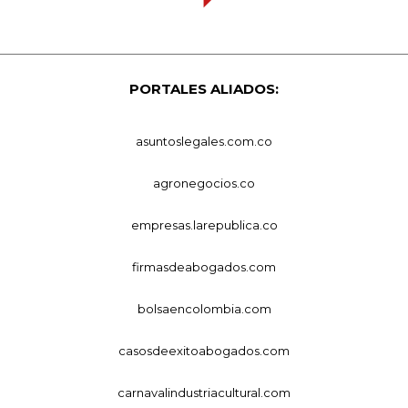
PORTALES ALIADOS:
asuntoslegales.com.co
agronegocios.co
empresas.larepublica.co
firmasdeabogados.com
bolsaencolombia.com
casosdeexitoabogados.com
carnavalindustriacultural.com