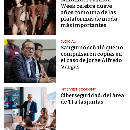
Week celebra nueve
años como una de las
plataformas de moda
más importantes
JUDICIAL
Sanguino señaló que no
compulsaron copias en
el caso de Jorge Alfredo
Vargas
INTERNET ECONOMY
Ciberseguridad: del área
de TI a las juntas