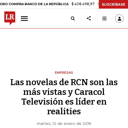
$ 408.498,97
+$ 8.753,81
+2,19%
RA BANCO DE LA REPÚBLICA
TA
SUSCRÍBASE
EMPRESAS
Las novelas de RCN son las
más vistas y Caracol
Televisión es líder en
realities
martes, 12 de enero de 2016