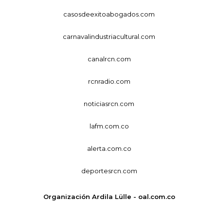
casosdeexitoabogados.com
carnavalindustriacultural.com
canalrcn.com
rcnradio.com
noticiasrcn.com
lafm.com.co
alerta.com.co
deportesrcn.com
Organización Ardila Lülle - oal.com.co