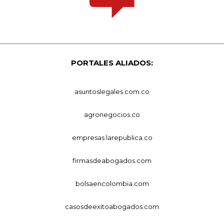
PORTALES ALIADOS:
asuntoslegales.com.co
agronegocios.co
empresas.larepublica.co
firmasdeabogados.com
bolsaencolombia.com
casosdeexitoabogados.com