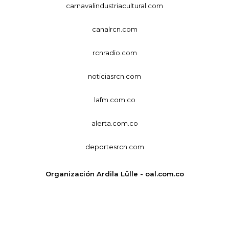
carnavalindustriacultural.com
canalrcn.com
rcnradio.com
noticiasrcn.com
lafm.com.co
alerta.com.co
deportesrcn.com
Organización Ardila Lülle - oal.com.co