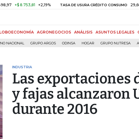
$ 8.753,81
+2,19%
29,66%
+0,8
TASA DE USURA CRÉDITO CONSUMO
LOBOECONOMÍA
AGRONEGOCIOS
ANÁLISIS
ASUNTOS LEGALES
RNO NACIONAL
GRUPO ARGOS
ODINSA
HOGAR
GRUPO NUTRESA
A
INDUSTRIA
Las exportaciones d
y fajas alcanzaron
durante 2016