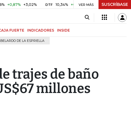
SUSCRÍBASE
7%
+3,02%
10,34%
+0,10%
+0,98%
$ 416,96
+$ 0,0
DTF
VER MÁS
UVR
CAJA FUERTE
INDICADORES
INSIDE
BELARDO DE LA ESPRIELLA
e trajes de baño
 US$67 millones