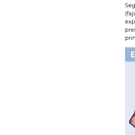
Seg
(fa
exp
pre
pri