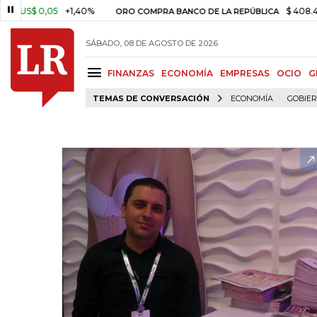
0,05
+1,40%
$ 408.498,97
+
ORO COMPRA BANCO DE LA REPÚBLICA
SÁBADO, 08 DE AGOSTO DE 2026
FINANZAS
ECONOMÍA
EMPRESAS
OCIO
G
TEMAS DE CONVERSACIÓN
ECONOMÍA
GOBIE