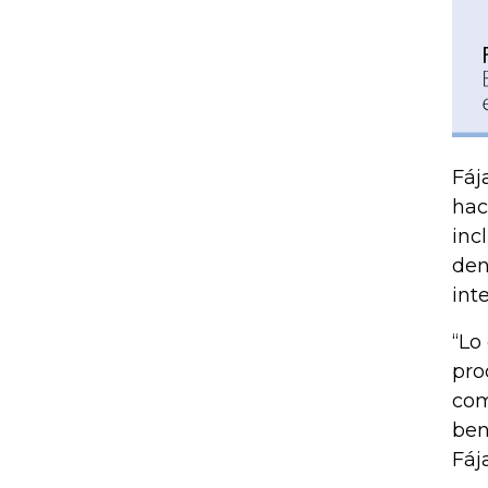
Fáj
hac
inc
den
inte
“Lo
pro
com
ben
Fáj