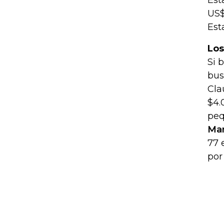
Est
US$
Est
Los
Si 
bus
Cla
$4.
peq
Man
77 
por