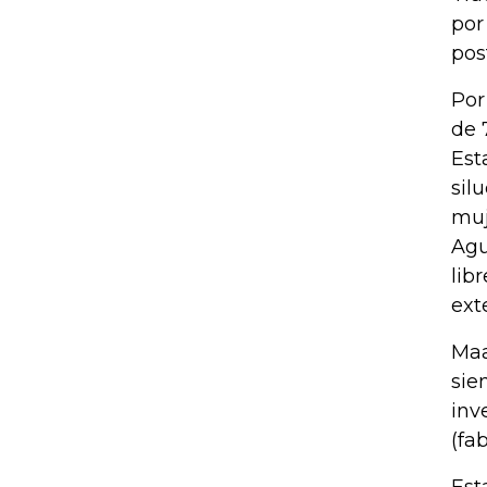
por
pos
Por
de 
Est
sil
muj
Agu
lib
ext
Maa
sie
inv
(fa