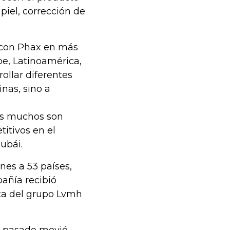
piel, corrección de
n con Phax en más
ibe, Latinoamérica,
ollar diferentes
inas, sino a
es muchos son
titivos en el
ubái.
nes a 53 países,
añía recibió
sta del grupo Lvmh