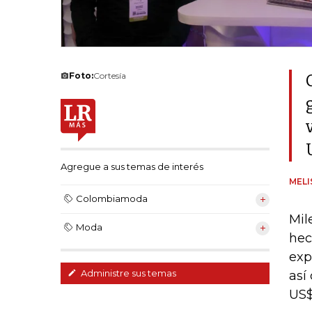
Foto:
Cortesía
Agregue a sus temas de interés
MELI
Colombiamoda
Mil
Moda
hec
exp
Administre sus temas
así
US$