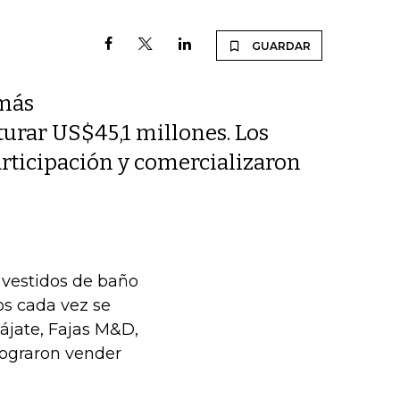
GUARDAR
 más
cturar US$45,1 millones. Los
rticipación y comercializaron
 vestidos de baño
os cada vez se
jate, Fajas M&D,
lograron vender