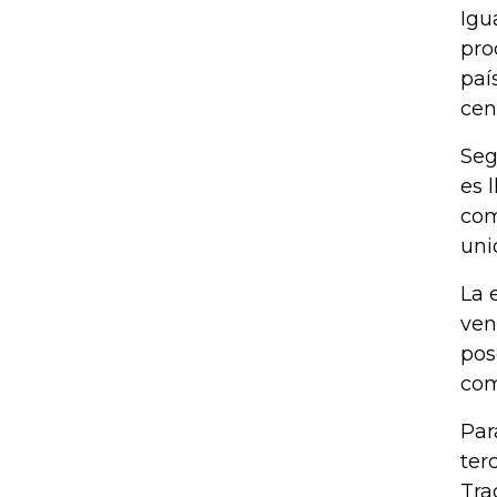
Igu
pro
paí
cen
Seg
es 
com
uni
La 
ven
pos
com
Par
ter
Tra