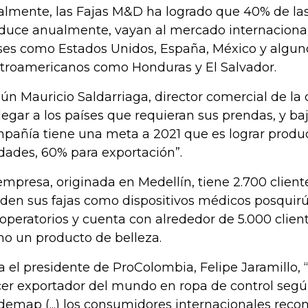
almente, las Fajas M&D ha logrado que 40% de las
duce anualmente, vayan al mercado internacional
ses como Estados Unidos, España, México y algun
troamericanos como Honduras y El Salvador.
ún Mauricio Saldarriaga, director comercial de la
llegar a los países que requieran sus prendas, y baj
pañía tiene una meta a 2021 que es lograr produc
dades, 60% para exportación”.
empresa, originada en Medellín, tiene 2.700 clien
den sus fajas como dispositivos médicos posquirú
operatorios y cuenta con alrededor de 5.000 clien
o un producto de belleza.
a el presidente de ProColombia, Felipe Jaramillo, 
cer exportador del mundo en ropa de control seg
demap (...) los consumidores internacionales reco