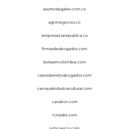
asuntoslegales.com.co
agronegocios.co
empresas.larepublica.co
firmasdeabogados.com
bolsaencolombia.com
casosdeexitoabogados.com
carnavalindustriacultural.com
canalrcn.com
rcnradio.com
noticiasrcn.com