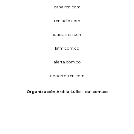
canalrcn.com
rcnradio.com
noticiasrcn.com
lafm.com.co
alerta.com.co
deportesrcn.com
Organización Ardila Lülle - oal.com.co