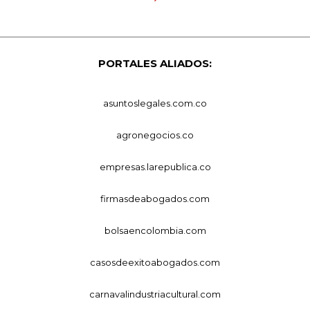
PORTALES ALIADOS:
asuntoslegales.com.co
agronegocios.co
empresas.larepublica.co
firmasdeabogados.com
bolsaencolombia.com
casosdeexitoabogados.com
carnavalindustriacultural.com