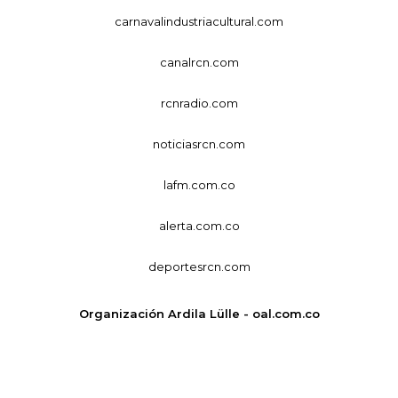
carnavalindustriacultural.com
canalrcn.com
rcnradio.com
noticiasrcn.com
lafm.com.co
alerta.com.co
deportesrcn.com
Organización Ardila Lülle - oal.com.co