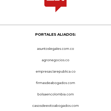
PORTALES ALIADOS:
asuntoslegales.com.co
agronegocios.co
empresas.larepublica.co
firmasdeabogados.com
bolsaencolombia.com
casosdeexitoabogados.com