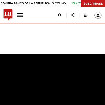
$ 399.745,16
+$ 2.295,71
+0,58%
ANCO DE LA REPÚBLICA
TASA DE
SUSCRÍBASE