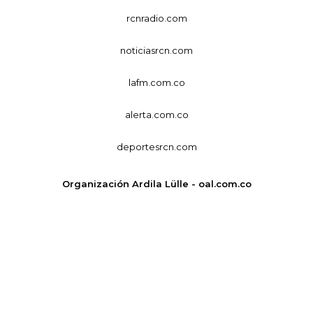
rcnradio.com
noticiasrcn.com
lafm.com.co
alerta.com.co
deportesrcn.com
Organización Ardila Lülle - oal.com.co