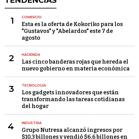
TENDENCIAS
COMERCIO
1
Esta es la oferta de Kokoriko para los
"Gustavos" y "Abelardos" este 7 de
agosto
HACIENDA
2
Las cinco banderas rojas que hereda el
nuevo gobierno en materia económica
TECNOLOGÍA
3
Los gadgets innovadores que están
transformando las tareas cotidianas
del hogar
INDUSTRIA
4
Grupo Nutresa alcanzó ingresos por
$10,3 billones y vendió $6,6 billones en