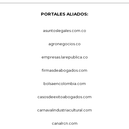
PORTALES ALIADOS:
asuntoslegales.com.co
agronegocios.co
empresas.larepublica.co
firmasdeabogados.com
bolsaencolombia.com
casosdeexitoabogados.com
carnavalindustriacultural.com
canalrcn.com