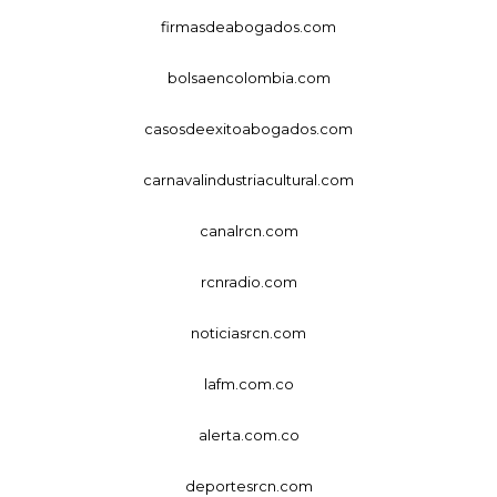
firmasdeabogados.com
bolsaencolombia.com
casosdeexitoabogados.com
carnavalindustriacultural.com
canalrcn.com
rcnradio.com
noticiasrcn.com
lafm.com.co
alerta.com.co
deportesrcn.com