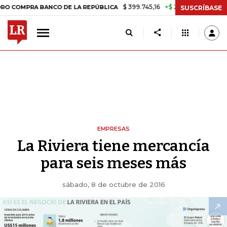
$ 399.745,16
+$ 2.295,71
+0,58%
RA BANCO DE LA REPÚBLICA
TASA
SUSCRÍBASE
EMPRESAS
La Riviera tiene mercancía
para seis meses más
sábado, 8 de octubre de 2016