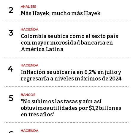
ANÁLISIS
2
Más Hayek, mucho más Hayek
HACIENDA
3
Colombia se ubica como el sexto país
con mayor morosidad bancaria en
América Latina
HACIENDA
4
Inflación se ubicaría en 6,2% en julio y
regresaría a niveles máximos de 2024
BANCOS
5
"No subimos las tasas y aún así
obtuvimos utilidades por $1,2 billones
en tres años"
HACIENDA