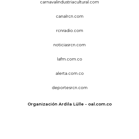
carnavalindustriacultural.com
canalrcn.com
rcnradio.com
noticiasrcn.com
lafm.com.co
alerta.com.co
deportesrcn.com
Organización Ardila Lülle - oal.com.co