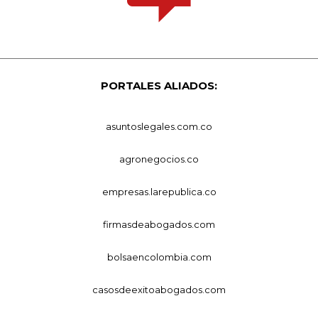
PORTALES ALIADOS:
asuntoslegales.com.co
agronegocios.co
empresas.larepublica.co
firmasdeabogados.com
bolsaencolombia.com
casosdeexitoabogados.com