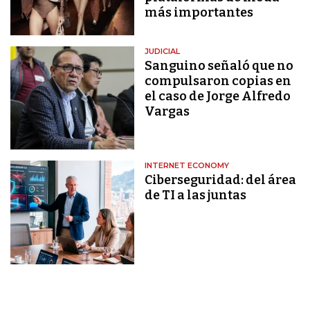
más importantes
JUDICIAL
Sanguino señaló que no
compulsaron copias en
el caso de Jorge Alfredo
Vargas
INTERNET ECONOMY
Ciberseguridad: del área
de TI a las juntas