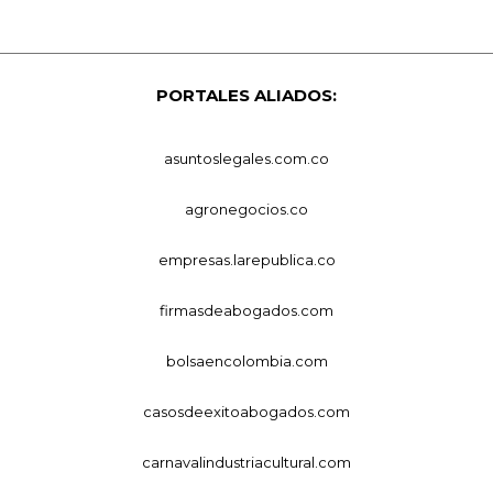
PORTALES ALIADOS:
asuntoslegales.com.co
agronegocios.co
empresas.larepublica.co
firmasdeabogados.com
bolsaencolombia.com
casosdeexitoabogados.com
carnavalindustriacultural.com