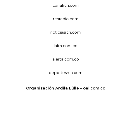
canalrcn.com
rcnradio.com
noticiasrcn.com
lafm.com.co
alerta.com.co
deportesrcn.com
Organización Ardila Lülle - oal.com.co