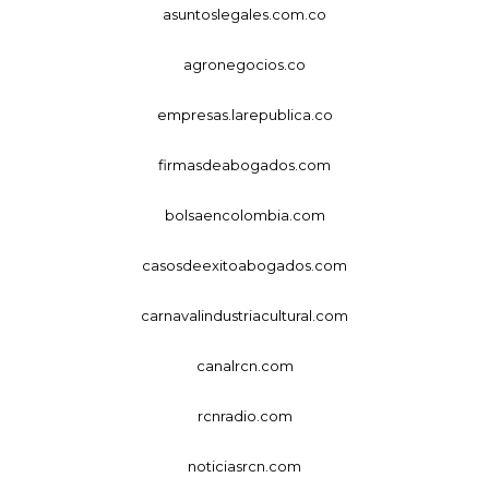
asuntoslegales.com.co
agronegocios.co
empresas.larepublica.co
firmasdeabogados.com
bolsaencolombia.com
casosdeexitoabogados.com
carnavalindustriacultural.com
canalrcn.com
rcnradio.com
noticiasrcn.com