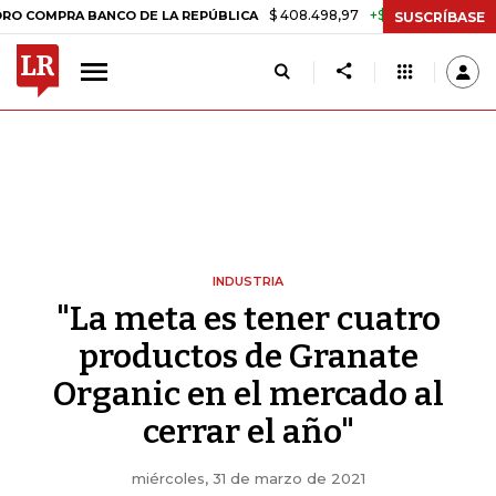
$ 408.498,97
+$ 8.753,81
+2,19%
RA BANCO DE LA REPÚBLICA
TA
SUSCRÍBASE
INDUSTRIA
"La meta es tener cuatro
productos de Granate
Organic en el mercado al
cerrar el año"
miércoles, 31 de marzo de 2021