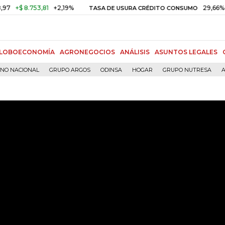
 8.753,81
+2,19%
29,66%
+0,87
TASA DE USURA CRÉDITO CONSUMO
LOBOECONOMÍA
AGRONEGOCIOS
ANÁLISIS
ASUNTOS LEGALES
RNO NACIONAL
GRUPO ARGOS
ODINSA
HOGAR
GRUPO NUTRESA
A