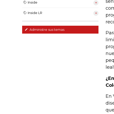
sen
Inside
com
Inside LR
pro
rec
Administre sus temas
Par
lim
pro
nue
peq
leal
¿En
Co
En 
dis
que