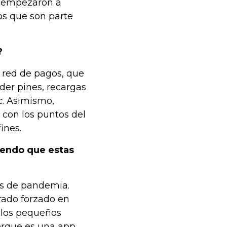
s empezaron a
os que son parte
?
 red de pagos, que
nder pines, recargas
tc. Asimismo,
 con los puntos del
ines.
biendo que estas
es de pandemia.
rado forzado en
n los pequeños
orque es una app,