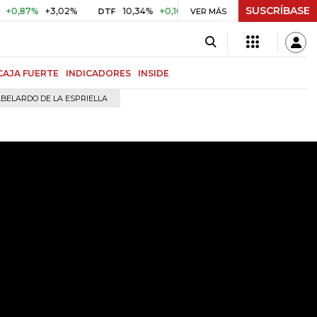
SUSCRÍBASE
%
+3,02%
10,34%
+0,10%
+0,98%
$ 416,91
+$ 0,05
DTF
VER MÁS
UVR
CAJA FUERTE
INDICADORES
INSIDE
BELARDO DE LA ESPRIELLA