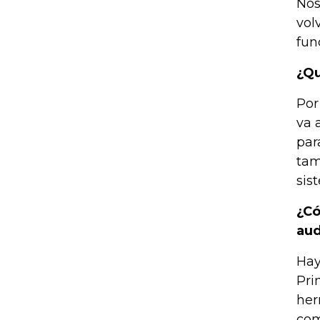
Nos
vol
fun
¿Qu
Por
va 
par
tam
sis
¿Có
aud
Hay
Pri
her
com