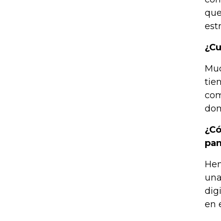
que
est
¿Cu
Muc
tie
com
dom
¿Có
pan
Hem
una
dig
en 