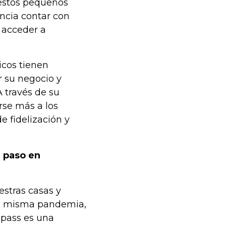
 estos pequeños
ncia contar con
n acceder a
icos tienen
r su negocio y
A través de su
rse más a los
 fidelización y
e paso en
stras casas y
la misma pandemia,
epass es una