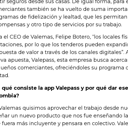
tir seguros desde sus casas. De igual forma, para
erciantes también se ha vuelto de suma importa
gramas de fidelización y lealtad, que les permita
ompensas y otro tipo de servicios por su trabajo.
a el CEO de Valemas, Felipe Botero, “los locales fís
itaciones, por lo que los tenderos pueden expandi
puesta de valor a través de los canales digitales”. 
va apuesta, Valepass, esta empresa busca acerca
ueños comerciantes, ofreciéndoles su programa de
tad.
 qué consiste la app Valepass y por qué dar es
lombia?
Valemas quisimos aprovechar el trabajo desde nue
eñar un nuevo producto que nos fue enseñando 
 fuera más incluyente y pensara en colectivo. Val