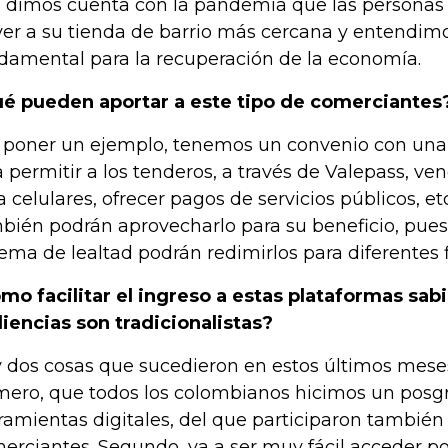
 dimos cuenta con la pandemia que las persona
ver a su tienda de barrio más cercana y entendim
damental para la recuperación de la economía.
é pueden aportar a este tipo de comerciantes
 poner un ejemplo, tenemos un convenio con una
a permitir a los tenderos, a través de Valepass, ve
a celulares, ofrecer pagos de servicios públicos, e
bién podrán aprovecharlo para su beneficio, pues
tema de lealtad podrán redimirlos para diferentes f
mo facilitar el ingreso a estas plataformas sa
iencias son tradicionalistas?
 dos cosas que sucedieron en estos últimos mes
mero, que todos los colombianos hicimos un posg
ramientas digitales, del que participaron tambié
erciantes. Segundo, va a ser muy fácil acceder p