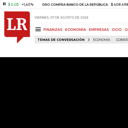
,05
+1,40%
$ 408.498,97
+$
ORO COMPRA BANCO DE LA REPÚBLICA
VIERNES, 07 DE AGOSTO DE 2026
FINANZAS
ECONOMÍA
EMPRESAS
OCIO
G
TEMAS DE CONVERSACIÓN
ECONOMÍA
GOBIE