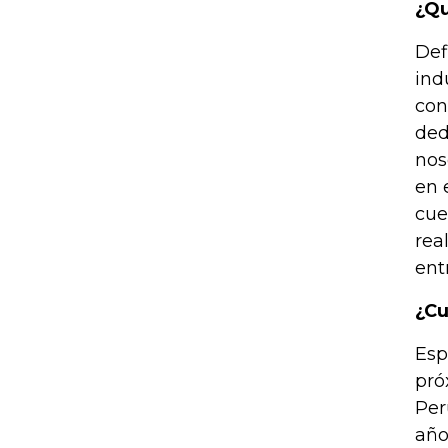
¿Qu
Def
ind
con
ded
nos
en 
cue
rea
ent
¿Cu
Esp
pró
Per
año