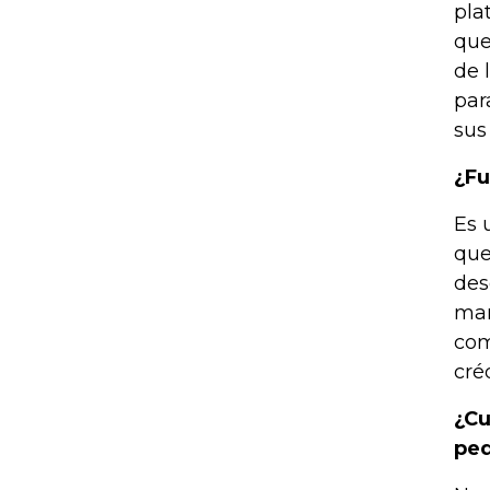
pla
que
de 
par
sus
¿Fu
Es 
que
des
mar
com
créd
¿Cu
peq