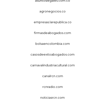
asuntoslegales.com.co
agronegocios.co
empresas.larepublica.co
firmasdeabogados.com
bolsaencolombia.com
casosdeexitoabogados.com
carnavalindustriacultural.com
canalrcn.com
rcnradio.com
noticiasrcn.com