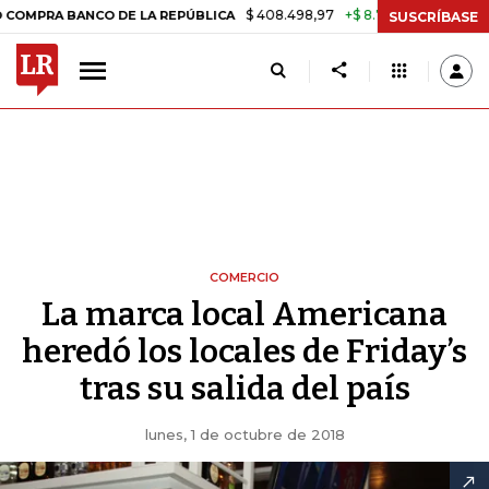
$ 408.498,97
+$ 8.753,81
+2,19%
ANCO DE LA REPÚBLICA
TASA D
SUSCRÍBASE
COMERCIO
La marca local Americana
heredó los locales de Friday’s
tras su salida del país
lunes, 1 de octubre de 2018