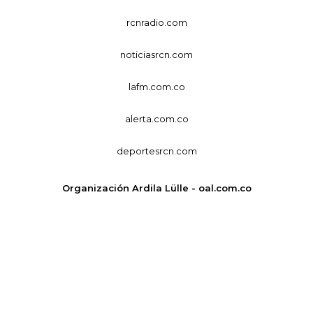
rcnradio.com
noticiasrcn.com
lafm.com.co
alerta.com.co
deportesrcn.com
Organización Ardila Lülle - oal.com.co