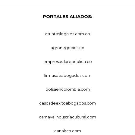
PORTALES ALIADOS:
asuntoslegales.com.co
agronegocios.co
empresas.larepublica.co
firmasdeabogados.com
bolsaencolombia.com
casosdeexitoabogados.com
carnavalindustriacultural.com
canalrcn.com