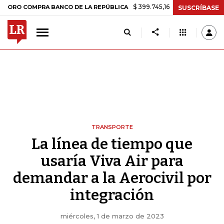
$ 399.745,16
+$ 2.295,71
+0,58%
MPRA BANCO DE LA REPÚBLICA
T
SUSCRÍBASE
TRANSPORTE
La línea de tiempo que
usaría Viva Air para
demandar a la Aerocivil por
integración
miércoles, 1 de marzo de 2023