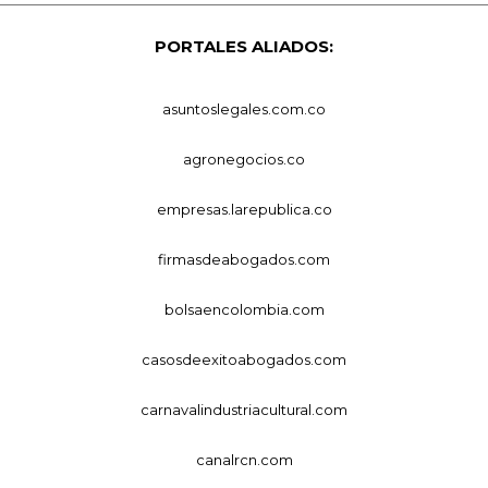
PORTALES ALIADOS:
asuntoslegales.com.co
agronegocios.co
empresas.larepublica.co
firmasdeabogados.com
bolsaencolombia.com
casosdeexitoabogados.com
carnavalindustriacultural.com
canalrcn.com