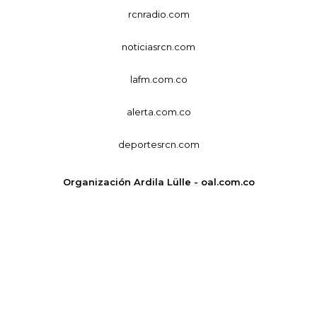
rcnradio.com
noticiasrcn.com
lafm.com.co
alerta.com.co
deportesrcn.com
Organización Ardila Lülle - oal.com.co