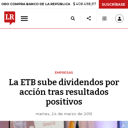
$ 408.498,97
+$ 8.753,81
+2,19%
MPRA BANCO DE LA REPÚBLICA
T
SUSCRÍBASE
EMPRESAS
La ETB sube dividendos por
acción tras resultados
positivos
martes, 24 de marzo de 2015