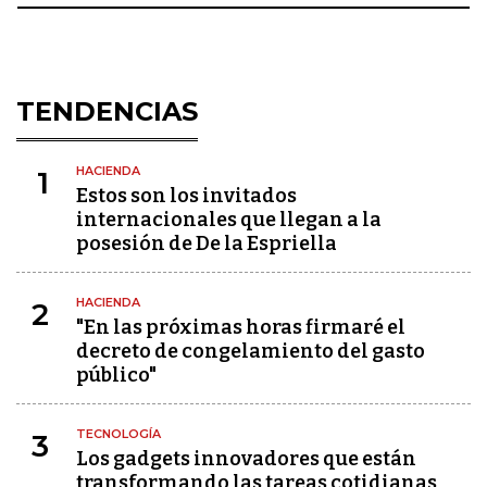
TENDENCIAS
HACIENDA
1
Estos son los invitados
internacionales que llegan a la
posesión de De la Espriella
HACIENDA
2
"En las próximas horas firmaré el
decreto de congelamiento del gasto
público"
TECNOLOGÍA
3
Los gadgets innovadores que están
transformando las tareas cotidianas