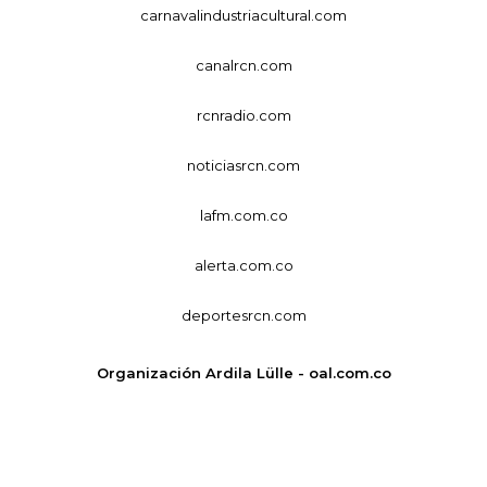
carnavalindustriacultural.com
canalrcn.com
rcnradio.com
noticiasrcn.com
lafm.com.co
alerta.com.co
deportesrcn.com
Organización Ardila Lülle - oal.com.co