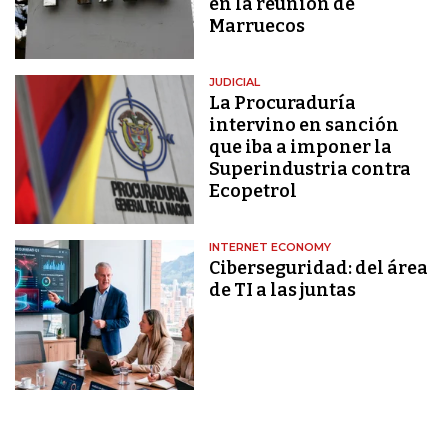
en la reunión de
Marruecos
JUDICIAL
La Procuraduría
intervino en sanción
que iba a imponer la
Superindustria contra
Ecopetrol
INTERNET ECONOMY
Ciberseguridad: del área
de TI a las juntas