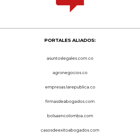
PORTALES ALIADOS:
asuntoslegales.com.co
agronegocios.co
empresas.larepublica.co
firmasdeabogados.com
bolsaencolombia.com
casosdeexitoabogados.com