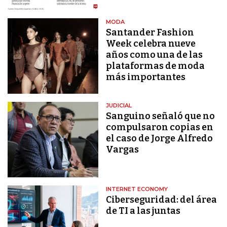
MODA
Santander Fashion
Week celebra nueve
años como una de las
plataformas de moda
más importantes
JUDICIAL
Sanguino señaló que no
compulsaron copias en
el caso de Jorge Alfredo
Vargas
INTERNET ECONOMY
Ciberseguridad: del área
de TI a las juntas