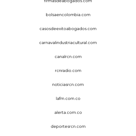
firmasdeabogados.com
bolsaencolombia.com
casosdeexitoabogados.com
carnavalindustriacultural.com
canalrcn.com
rcnradio.com
noticiasrcn.com
lafm.com.co
alerta.com.co
deportesrcn.com