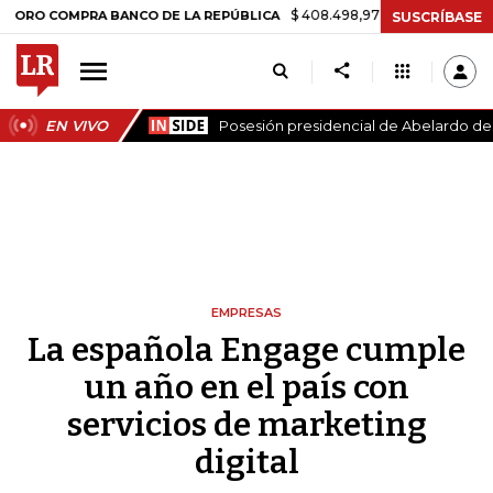
$ 408.498,97
+$ 8.753,81
+2,19%
OMPRA BANCO DE LA REPÚBLICA
SUSCRÍBASE
EN VIVO
Posesión presidencial de Abelardo de l
EMPRESAS
La española Engage cumple
un año en el país con
servicios de marketing
digital