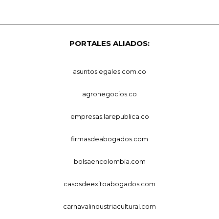
PORTALES ALIADOS:
asuntoslegales.com.co
agronegocios.co
empresas.larepublica.co
firmasdeabogados.com
bolsaencolombia.com
casosdeexitoabogados.com
carnavalindustriacultural.com