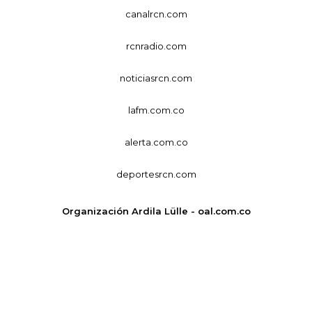
canalrcn.com
rcnradio.com
noticiasrcn.com
lafm.com.co
alerta.com.co
deportesrcn.com
Organización Ardila Lülle - oal.com.co