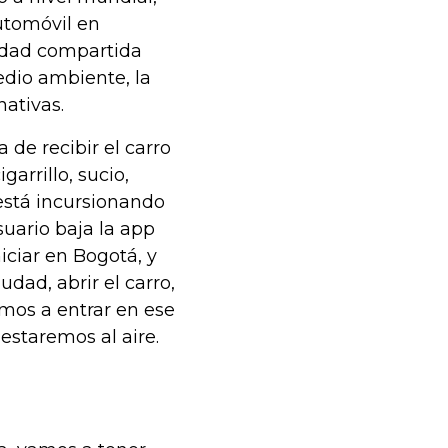
utomóvil en
idad compartida
edio ambiente, la
nativas.
 de recibir el carro
garrillo, sucio,
está incursionando
suario baja la app
iciar en Bogotá, y
udad, abrir el carro,
Vamos a entrar en ese
estaremos al aire.