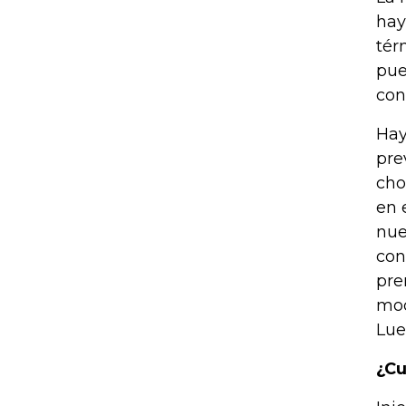
hay
tér
pue
con
Hay
pre
cho
en 
nue
con
pre
mod
Lue
¿Cu