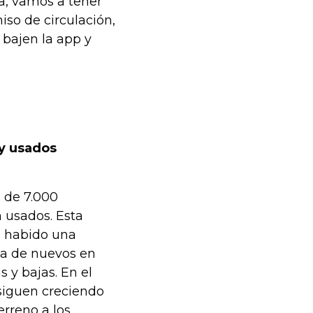
ca, vamos a tener
iso de circulación,
bajen la app y
y usados
 de 7.000
n usados. Esta
a habido una
ta de nuevos en
 y bajas. En el
siguen creciendo
erreno a los