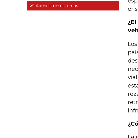
esp
Administre sus temas
ens
¿El
veh
Los
paí
des
nec
via
est
rez
ret
inf
¿Có
La 