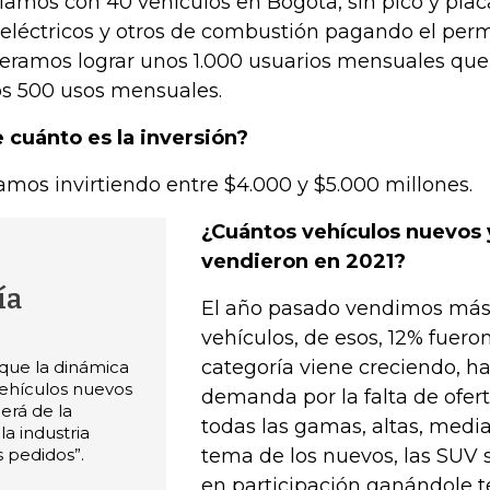
ciamos con 40 vehículos en Bogotá, sin pico y pla
l eléctricos y otros de combustión pagando el perm
eramos lograr unos 1.000 usuarios mensuales que 
s 500 usos mensuales.
 cuánto es la inversión?
amos invirtiendo entre $4.000 y $5.000 millones.
¿Cuántos vehículos nuevos 
vendieron en 2021?
ía
El año pasado vendimos más
vehículos, de esos, 12% fuero
categoría viene creciendo, h
ue la dinámica
vehículos nuevos
demanda por la falta de ofer
rá de la
todas las gamas, altas, medias
a industria
s pedidos”.
tema de los nuevos, las SUV 
en participación ganándole t