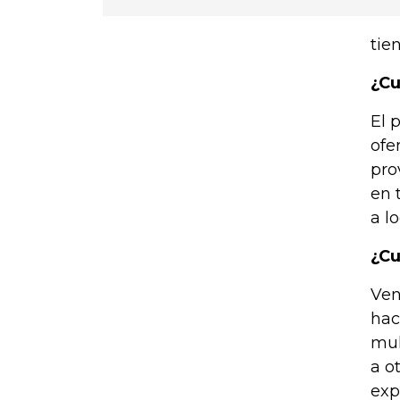
tie
¿Cu
El 
ofe
pro
en 
a l
¿Cu
Ven
hac
mul
a o
exp