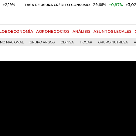
29,66%
+0,87%
+3,02%
TASA DE USURA CRÉDITO CONSUMO
LOBOECONOMÍA
AGRONEGOCIOS
ANÁLISIS
ASUNTOS LEGALES
RNO NACIONAL
GRUPO ARGOS
ODINSA
HOGAR
GRUPO NUTRESA
A