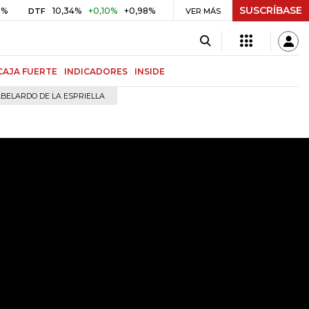
SUSCRÍBASE
10,34%
+0,10%
+0,98%
$ 416,96
+$ 0,05
+0,01%
DTF
UVR
VER MÁS
BIT
CAJA FUERTE
INDICADORES
INSIDE
BELARDO DE LA ESPRIELLA