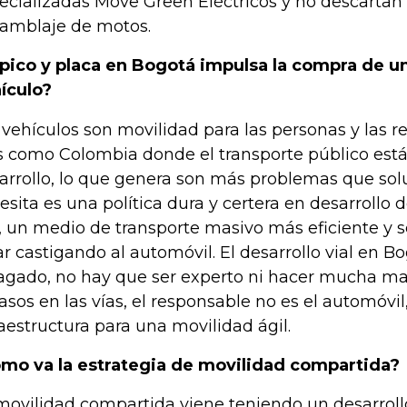
ecializadas Move Green Eléctricos y no descartan
amblaje de motos.
 pico y placa en Bogotá impulsa la compra de 
ículo?
 vehículos son movilidad para las personas y las r
s como Colombia donde el transporte público está
arrollo, lo que genera son más problemas que sol
esita es una política dura y certera en desarrollo d
l, un medio de transporte masivo más eficiente y 
ar castigando al automóvil. El desarrollo vial en B
agado, no hay que ser experto ni hacer mucha ma
rasos en las vías, el responsable no es el automóvil,
raestructura para una movilidad ágil.
mo va la estrategia de movilidad compartida?
movilidad compartida viene teniendo un desarrollo