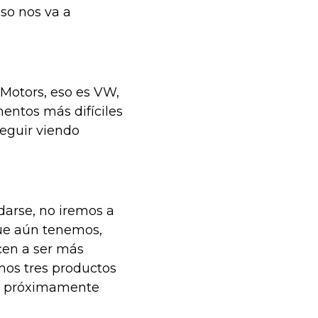
eso nos va a
Motors, eso es VW,
entos más difíciles
seguir viendo
edarse, no iremos a
que aún tenemos,
cen a ser más
mos tres productos
0 y próximamente