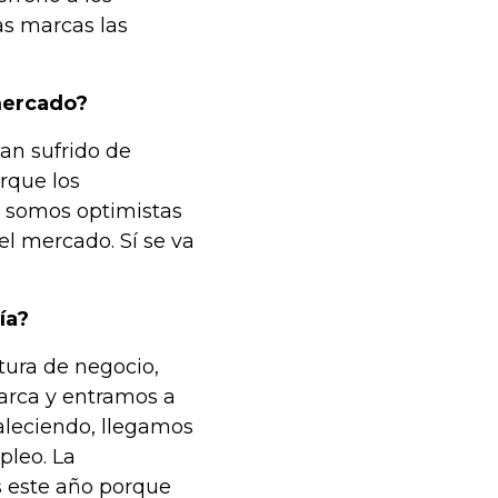
as marcas las
 mercado?
han sufrido de
orque los
o somos optimistas
l mercado. Sí se va
ía?
tura de negocio,
rca y entramos a
taleciendo, llegamos
leo. La
s este año porque