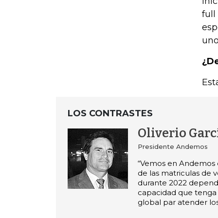
Ini
ful
esp
uno
¿De
Est
LOS CONTRASTES
Oliverio Garc
Presidente Andemos
“Vemos en Andemos q
de las matriculas de 
durante 2022 depende
capacidad que tenga l
global par atender lo