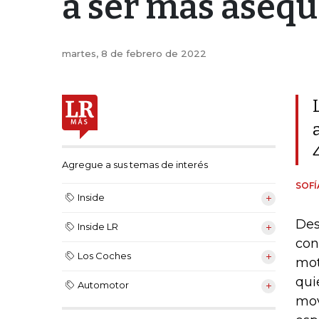
a ser más asequ
martes, 8 de febrero de 2022
Agregue a sus temas de interés
SOF
Inside
Des
Inside LR
con
Los Coches
mot
qui
Automotor
mov