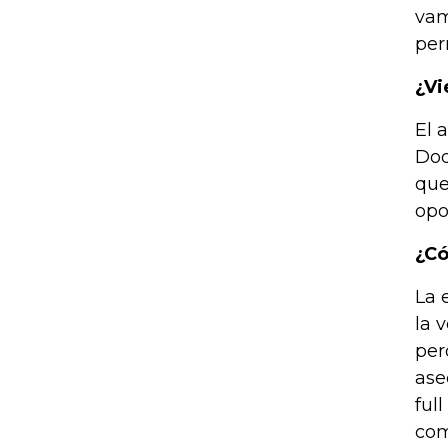
vam
per
¿Vi
El 
Dod
que
opo
¿Có
La 
la 
per
ase
ful
com