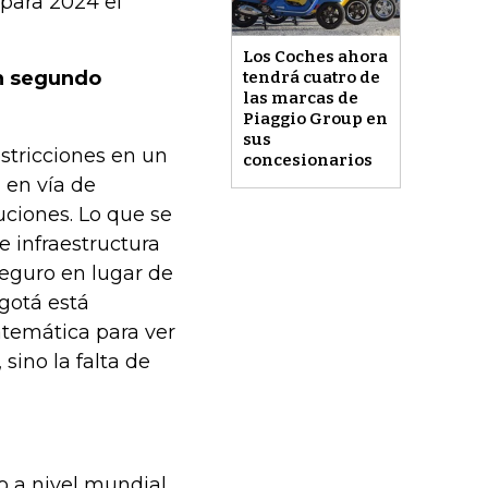
 para 2024 el
Los Coches ahora
un segundo
tendrá cuatro de
las marcas de
Piaggio Group en
sus
estricciones en un
concesionarios
 en vía de
uciones. Lo que se
e infraestructura
seguro en lugar de
ogotá está
temática para ver
 sino la falta de
 a nivel mundial,