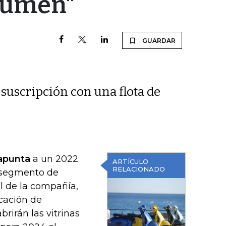
olumen"
GUARDAR
suscripción con una flota de
apunta
a un 2022
ARTÍCULO
RELACIONADO
l segmento de
al de la compañía,
icación de
rirán las vitrinas