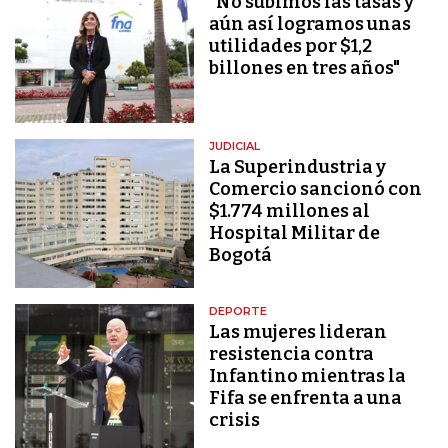
"No subimos las tasas y
aún así logramos unas
utilidades por $1,2
billones en tres años"
JUDICIAL
La Superindustria y
Comercio sancionó con
$1.774 millones al
Hospital Militar de
Bogotá
DEPORTE
Las mujeres lideran
resistencia contra
Infantino mientras la
Fifa se enfrenta a una
crisis