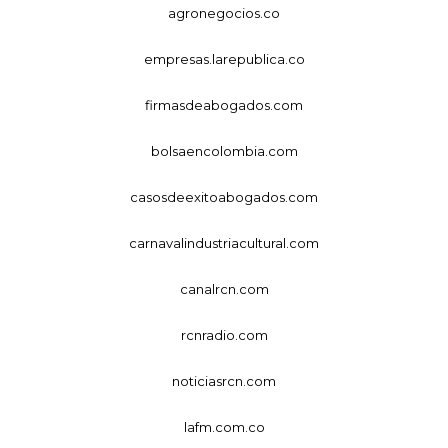
agronegocios.co
empresas.larepublica.co
firmasdeabogados.com
bolsaencolombia.com
casosdeexitoabogados.com
carnavalindustriacultural.com
canalrcn.com
rcnradio.com
noticiasrcn.com
lafm.com.co