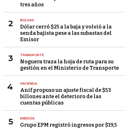
tres años
BOLSAS
2
Dólar cerró $25 a la baja y volvió a la
senda bajista pese a las subastas del
Emisor
TRANSPORTE
3
Noguera traza la hoja de ruta para su
gestión en el Ministerio de Transporte
HACIENDA
4
Anif propuso un ajuste fiscal de $53
billones ante el deterioro de las
cuentas públicas
ENERGÍA
5
Grupo EPM registró ingresos por $19,5