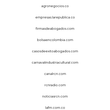
agronegocios.co
empresas.larepublica.co
firmasdeabogados.com
bolsaencolombia.com
casosdeexitoabogados.com
carnavalindustriacultural.com
canalrcn.com
rcnradio.com
noticiasrcn.com
lafm.com.co