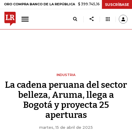
$ 399.745,16
+$ 2.295,71
+0,58%
OMPRA BANCO DE LA REPÚBLICA
T
SUSCRÍBASE
INDUSTRIA
La cadena peruana del sector
belleza, Aruma, llega a
Bogotá y proyecta 25
aperturas
martes, 15 de abril de 2025