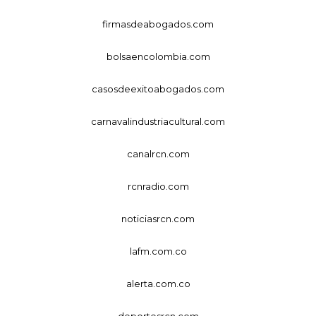
firmasdeabogados.com
bolsaencolombia.com
casosdeexitoabogados.com
carnavalindustriacultural.com
canalrcn.com
rcnradio.com
noticiasrcn.com
lafm.com.co
alerta.com.co
deportesrcn.com