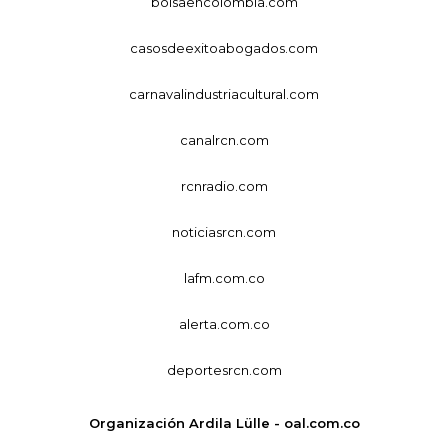
bolsaencolombia.com
casosdeexitoabogados.com
carnavalindustriacultural.com
canalrcn.com
rcnradio.com
noticiasrcn.com
lafm.com.co
alerta.com.co
deportesrcn.com
Organización Ardila Lülle - oal.com.co