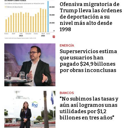
Ofensiva migratoria de
Trump lleva las órdenes
de deportación a su
nivel más alto desde
1998
ENERGÍA
Superservicios estima
que usuarios han
pagado $24,9 billones
por obras inconclusas
BANCOS
"No subimos las tasas y
aún así logramos unas
utilidades por $1,2
billones en tres años"