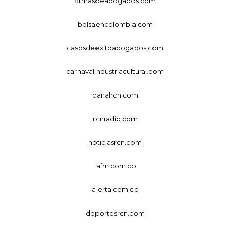
firmasdeabogados.com
bolsaencolombia.com
casosdeexitoabogados.com
carnavalindustriacultural.com
canalrcn.com
rcnradio.com
noticiasrcn.com
lafm.com.co
alerta.com.co
deportesrcn.com