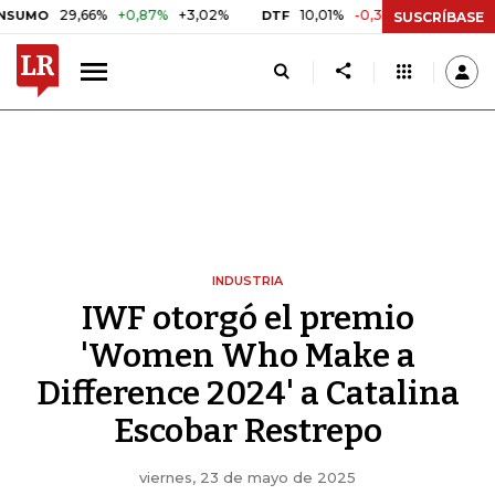
29,66%
+0,87%
+3,02%
10,01%
-0,33%
-3,19%
$ 4
DTF
UVR
SUSCRÍBASE
INDUSTRIA
IWF otorgó el premio
'Women Who Make a
Difference 2024' a Catalina
Escobar Restrepo
viernes, 23 de mayo de 2025