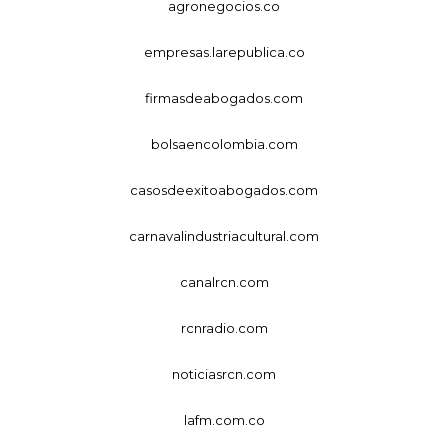
agronegocios.co
empresas.larepublica.co
firmasdeabogados.com
bolsaencolombia.com
casosdeexitoabogados.com
carnavalindustriacultural.com
canalrcn.com
rcnradio.com
noticiasrcn.com
lafm.com.co