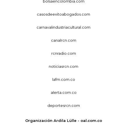
bolsaencolombia.com
casosdeexitoabogados.com
carnavalindustriacultural.com
canalrcn.com
rcnradio.com
noticiasrcn.com
lafm.com.co
alerta.com.co
deportesrcn.com
Organización Ardila Lülle - oal.com.co