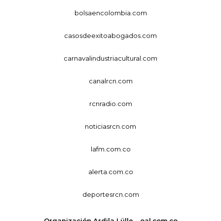
bolsaencolombia.com
casosdeexitoabogados.com
carnavalindustriacultural.com
canalrcn.com
rcnradio.com
noticiasrcn.com
lafm.com.co
alerta.com.co
deportesrcn.com
Organización Ardila Lülle - oal.com.co