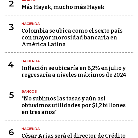
ANÁLISIS
2
Más Hayek, mucho más Hayek
HACIENDA
3
Colombia se ubica como el sexto país
con mayor morosidad bancaria en
América Latina
HACIENDA
4
Inflación se ubicaría en 6,2% en julio y
regresaría a niveles máximos de 2024
BANCOS
5
"No subimos las tasas y aún así
obtuvimos utilidades por $1,2 billones
en tres años"
HACIENDA
6
César Arias será el director de Crédito