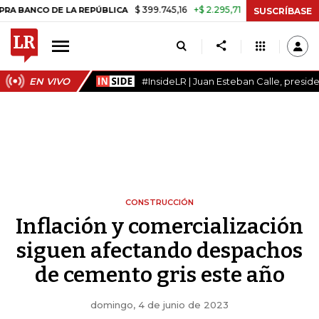
$ 399.745,16
+$ 2.295,71
+0,58%
CO DE LA REPÚBLICA
TASA DE U
SUSCRÍBASE
EN VIVO
#InsideLR | Juan Esteban Calle, presi
CONSTRUCCIÓN
Inflación y comercialización
siguen afectando despachos
de cemento gris este año
domingo, 4 de junio de 2023