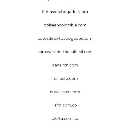
firmasdeabogados.com
bolsaencolombia.com
casosdeexitoabogados.com
carnavalindustriacultural.com
canalrcn.com
rcnradio.com
noticiasrcn.com
lafm.com.co
alerta.com.co