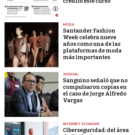
crédito este curso
MODA
Santander Fashion
Week celebra nueve
años como una de las
plataformas de moda
más importantes
JUDICIAL
Sanguino señaló que no
compulsaron copias en
el caso de Jorge Alfredo
Vargas
INTERNET ECONOMY
Ciberseguridad: del área