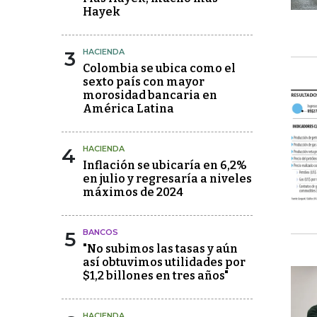
Hayek
3
HACIENDA
Colombia se ubica como el
sexto país con mayor
morosidad bancaria en
América Latina
4
HACIENDA
Inflación se ubicaría en 6,2%
en julio y regresaría a niveles
máximos de 2024
5
BANCOS
"No subimos las tasas y aún
así obtuvimos utilidades por
$1,2 billones en tres años"
HACIENDA