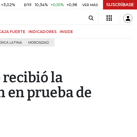
SUSCRÍBASE
2%
10,34%
+0,10%
+0,98%
$ 416,86
+$ 0,05
+0,01%
DTF
UVR
VER MÁS
CAJA FUERTE
INDICADORES
INSIDE
RICA LATINA
MOROSIDAD
recibió la
n en prueba de