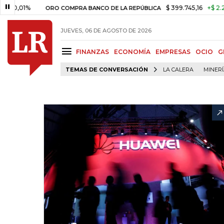
,01%
$ 399.745,16
+$ 2.295,71
ORO COMPRA BANCO DE LA REPÚBLICA
JUEVES, 06 DE AGOSTO DE 2026
FINANZAS
ECONOMÍA
EMPRESAS
OCIO
G
TEMAS DE CONVERSACIÓN
LA CALERA
MINER