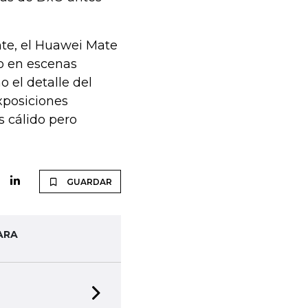
ante, el Huawei Mate
so en escenas
o el detalle del
exposiciones
s cálido pero
GUARDAR
ARA
Next slide