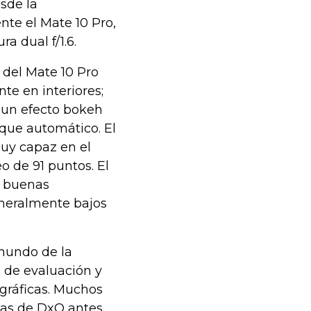
sde la
nte el Mate 10 Pro,
a dual f/1.6.
 del Mate 10 Pro
te en interiores;
 un efecto bokeh
que automático. El
uy capaz en el
 de 91 puntos. El
n buenas
eneralmente bajos
 mundo de la
s de evaluación y
gráficas. Muchos
bas de DxO antes