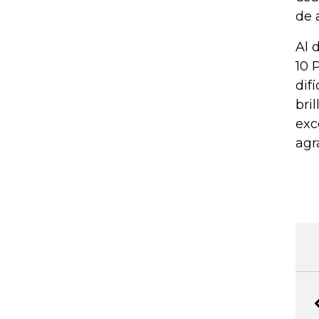
de 
Al 
10 
dif
bri
exc
agr