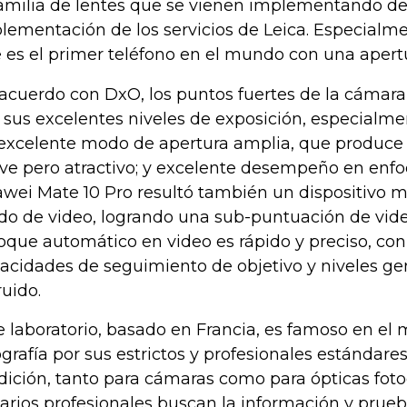
familia de lentes que se vienen implementando de
lementación de los servicios de Leica. Especialme
 es el primer teléfono en el mundo con una apertur
acuerdo con DxO, los puntos fuertes de la cámara
 sus excelentes niveles de exposición, especialmen
excelente modo de apertura amplia, que produce
ve pero atractivo; y excelente desempeño en enfo
wei Mate 10 Pro resultó también un dispositivo m
o de video, logrando una sub-puntuación de video
oque automático en video es rápido y preciso, co
acidades de seguimiento de objetivo y niveles g
ruido.
e laboratorio, basado en Francia, es famoso en el
ografía por sus estrictos y profesionales estándare
ición, tanto para cámaras como para ópticas foto
arios profesionales buscan la información y prue