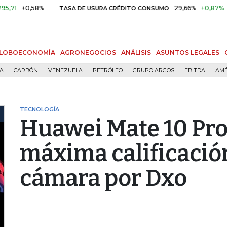
+0,58%
29,66%
+0,87%
+3,0
TASA DE USURA CRÉDITO CONSUMO
LOBOECONOMÍA
AGRONEGOCIOS
ANÁLISIS
ASUNTOS LEGALES
ÍA
CARBÓN
VENEZUELA
PETRÓLEO
GRUPO ARGOS
EBITDA
AMÉ
TECNOLOGÍA
Huawei Mate 10 Pro 
máxima calificació
cámara por Dxo