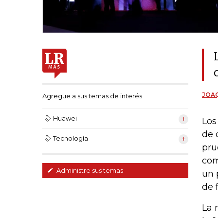
JOAQ
Agregue a sus temas de interés
Huawei
Los
de 
Tecnología
pru
com
Administre sus temas
un 
de 
La 