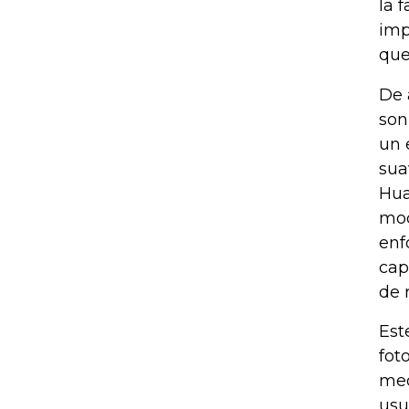
la 
imp
que
De 
son
un 
sua
Hua
mod
enf
cap
de 
Est
fot
med
usu