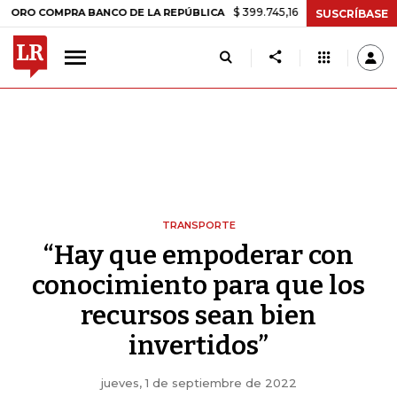
$ 399.745,16
+$ 2.295,71
+0,58%
MPRA BANCO DE LA REPÚBLICA
T
SUSCRÍBASE
TRANSPORTE
“Hay que empoderar con
conocimiento para que los
recursos sean bien
invertidos”
jueves, 1 de septiembre de 2022