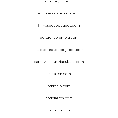
agronegocios.co
empresas.larepublica.co
firmasdeabogados.com
bolsaencolombia.com
casosdeexitoabogados.com
carnavalindustriacultural.com
canalrcn.com
rcnradio.com
noticiasrcn.com
lafm.com.co