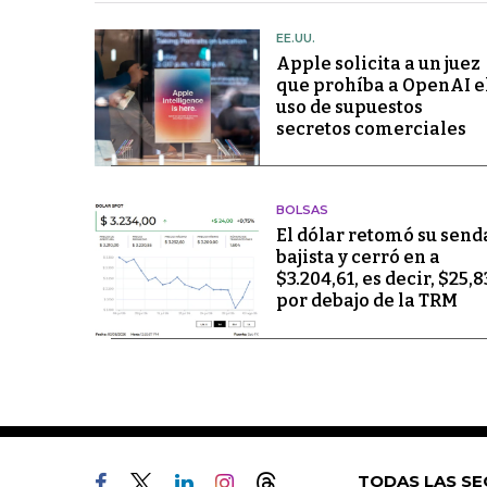
EE.UU.
Apple solicita a un juez
que prohíba a OpenAI e
uso de supuestos
secretos comerciales
BOLSAS
El dólar retomó su send
bajista y cerró en a
$3.204,61, es decir, $25,8
por debajo de la TRM
TODAS LAS SE