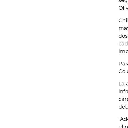
seg
Oli
Chi
may
dos
cad
imp
Par
Col
La 
inf
car
deb
“Ad
el 