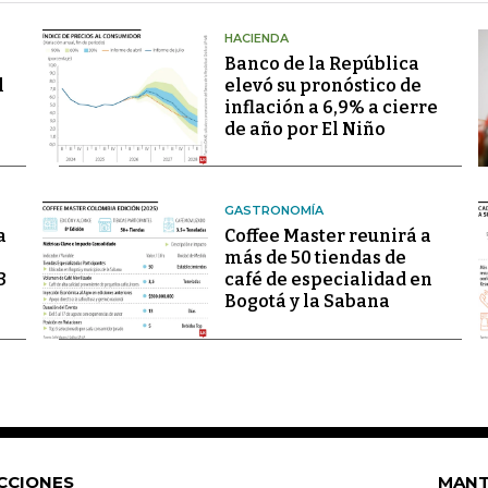
HACIENDA
Banco de la República
l
elevó su pronóstico de
inflación a 6,9% a cierre
de año por El Niño
GASTRONOMÍA
a
Coffee Master reunirá a
más de 50 tiendas de
3
café de especialidad en
Bogotá y la Sabana
CCIONES
MANT