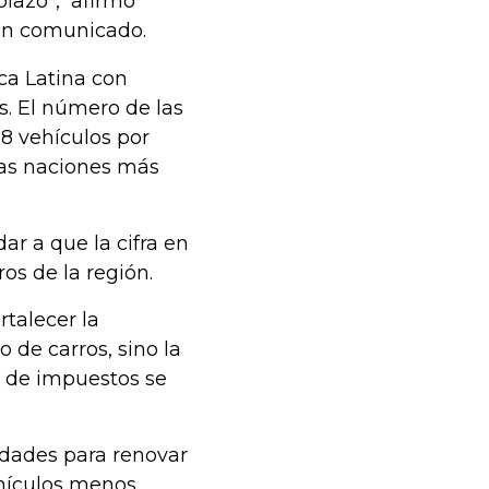
plazo”, afirmó
 un comunicado.
ca Latina con
. El número de las
,8 vehículos por
 las naciones más
r a que la cifra en
os de la región.
rtalecer la
 de carros, sino la
do de impuestos se
idades para renovar
ehículos menos