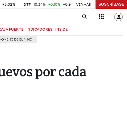
SUSCRÍBASE
%
10,34%
+0,10%
+0,98%
$ 416,81
+$ 0,05
+0,01%
DTF
UVR
VER MÁS
CAJA FUERTE
INDICADORES
INSIDE
NÓMENO DE EL NIÑO
nuevos por cada