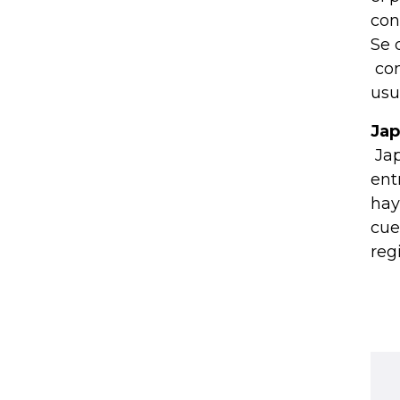
con
Se 
con
usu
Jap
Jap
ent
hay
cue
reg