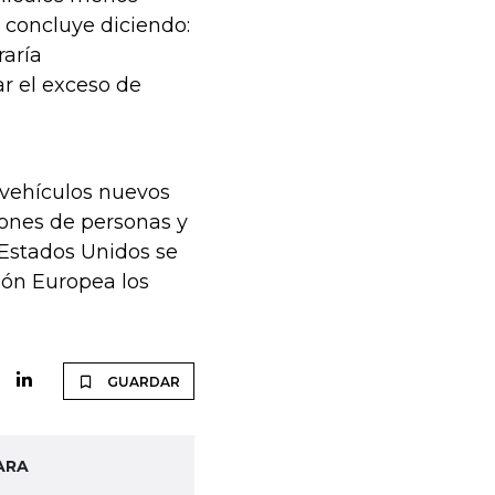
concluye diciendo:
raría
r el exceso de
vehículos nuevos
llones de personas y
 Estados Unidos se
ión Europea los
GUARDAR
ARA