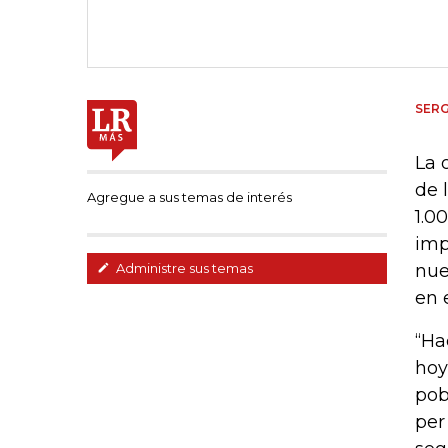
SER
La 
de 
Agregue a sus temas de interés
1.0
imp
nue
Administre sus temas
en 
“Ha
hoy
pob
per