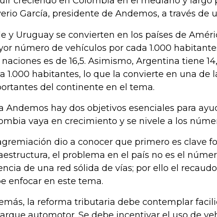
uir creciendo en Colombia en el mediano y largo 
verio García, presidente de Andemos, a través de
le y Uruguay se convierten en los países de Améri
or número de vehículos por cada 1.000 habitantes
 naciones es de 16,5. Asimismo, Argentina tiene 14
a 1.000 habitantes, lo que la convierte en una de
ortantes del continente en el tema.
a Andemos hay dos objetivos esenciales para ayuda
ombia vaya en crecimiento y se nivele a los númer
agremiación dio a conocer que primero es clave fo
raestructura, el problema en el país no es el número
encia de una red sólida de vías; por ello el recau
e enfocar en este tema.
emás, la reforma tributaria debe contemplar facil
parque automotor. Se debe incentivar el uso de v