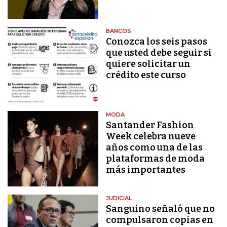
BANCOS
Conozca los seis pasos
que usted debe seguir si
quiere solicitar un
crédito este curso
MODA
Santander Fashion
Week celebra nueve
años como una de las
plataformas de moda
más importantes
JUDICIAL
Sanguino señaló que no
compulsaron copias en