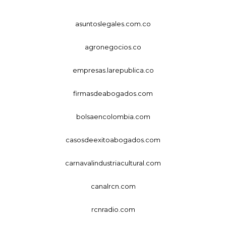
asuntoslegales.com.co
agronegocios.co
empresas.larepublica.co
firmasdeabogados.com
bolsaencolombia.com
casosdeexitoabogados.com
carnavalindustriacultural.com
canalrcn.com
rcnradio.com