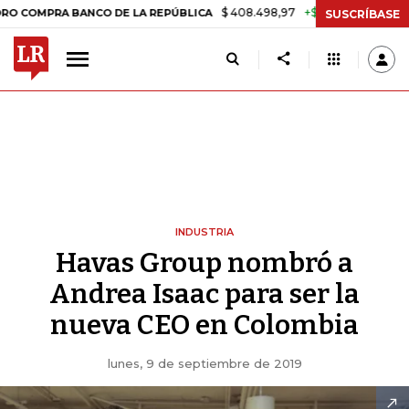
$ 408.498,97
+$ 8.753,81
+2,19%
PRA BANCO DE LA REPÚBLICA
TA
SUSCRÍBASE
INDUSTRIA
Havas Group nombró a
Andrea Isaac para ser la
nueva CEO en Colombia
lunes, 9 de septiembre de 2019