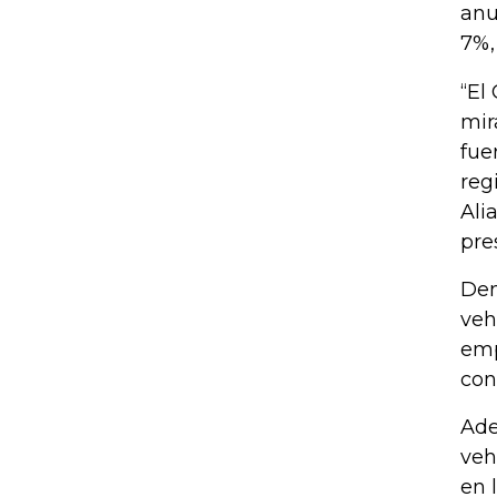
anu
7%,
“El
mir
fue
reg
Ali
pre
Den
veh
emp
con
Ade
veh
en 