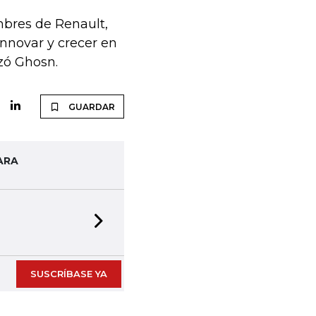
bres de Renault,
innovar y crecer en
zó Ghosn.
GUARDAR
ARA
Next slide
SUSCRÍBASE YA