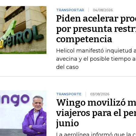
TRANSPORTAR
04/08/2026
Piden acelerar pro
por presunta restri
competencia
Helicol manifestó inquietud 
avecina y el posible tiempo a
del caso
TRANSPORTE
03/08/2026
Wingo movilizó má
viajeros para el pe
junio
La aerolínea informó que la c