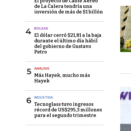
El proyecto de Cable Aéreo
de La Calera tendría una
inversión de más de $1 billón
4
BOLSAS
El dólar cerró $21,81 a la baja
durante el último día hábil
del gobierno de Gustavo
Petro
5
ANÁLISIS
Más Hayek, mucho más
Hayek
6
INDUSTRIA
Tecnoglass tuvo ingresos
récord de US$295,3 millones
para el segundo trimestre