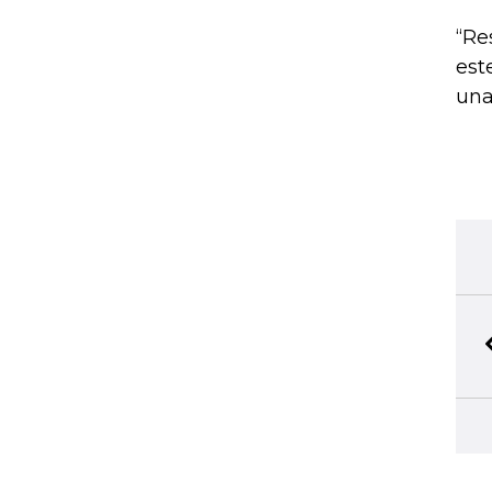
“Re
est
una