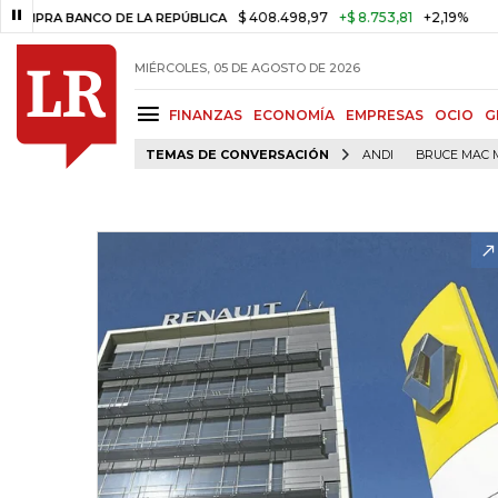
$ 408.498,97
+$ 8.753,81
+2,19%
 BANCO DE LA REPÚBLICA
TASA 
MIÉRCOLES, 05 DE AGOSTO DE 2026
FINANZAS
ECONOMÍA
EMPRESAS
OCIO
G
TEMAS DE CONVERSACIÓN
ANDI
BRUCE MAC 