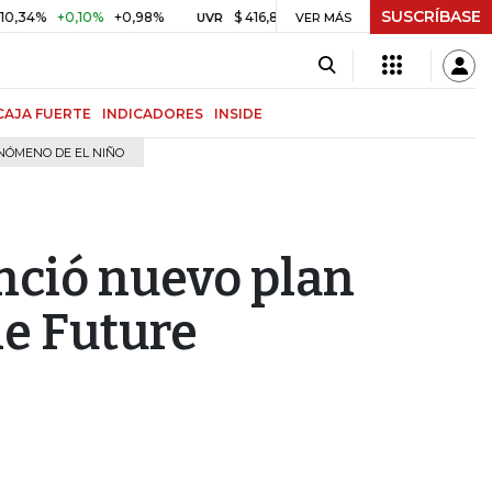
SUSCRÍBASE
+0,10%
+0,98%
$ 416,86
+$ 0,05
+0,01%
US$ 6
UVR
VER MÁS
BITCOIN
CAJA FUERTE
INDICADORES
INSIDE
NÓMENO DE EL NIÑO
nció nuevo plan
he Future