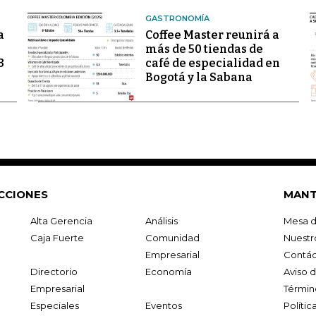
GASTRONOMÍA
a
Coffee Master reunirá a
más de 50 tiendas de
3
café de especialidad en
Bogotá y la Sabana
CCIONES
MANT
Alta Gerencia
Análisis
Mesa d
Caja Fuerte
Comunidad
Nuestr
Empresarial
Contác
Directorio
Economía
Aviso 
Empresarial
Términ
Especiales
Eventos
Políti