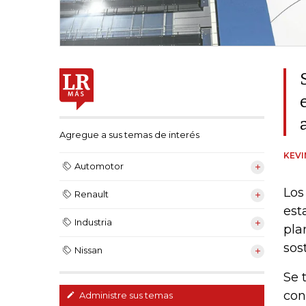
Agregue a sus temas de interés
KEV
Automotor
Los
Renault
est
Industria
pla
sos
Nissan
Se 
con
Administre sus temas