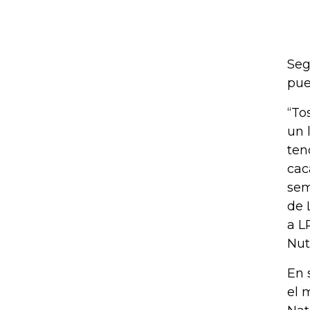
Seg
pue
“To
un 
ten
cac
sem
de 
a L
Nut
En 
el 