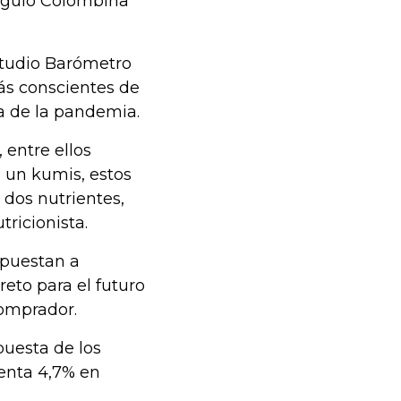
 siguió Colombina
studio Barómetro
ás conscientes de
da de la pandemia.
 entre ellos
 un kumis, estos
 dos nutrientes,
ricionista.
apuestan a
eto para el futuro
comprador.
uesta de los
senta 4,7% en