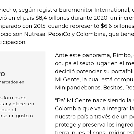
hecho, según registra Euromonitor International,
ió en el país $8,4 billones durante 2020, un incr
parado con 2015, cuando representó $6,6 billones, 
ocio son Nutresa, PepsiCo y Colombina, que tien
ticipación.
Ante este panorama, Bimbo,
ocupa el sexto lugar en el m
decidió potenciar su portafol
ro
Mi Gente, la cual está compu
 mercados en
Minipandebonos, Besitos, Ros
s formas de
“Pa’ Mi Gente nace siendo la
star y placer en
Colombia que va a integrar la
s que el
rse un gusto o
nuestro país a través de un p
protege y preserva los ingre
tierra, pues el consumidor e