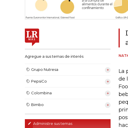
NATH
Agregue a sus temas de interés
Grupo Nutresa
La 
de 
PepsiCo
Foo
Colombina
beb
peq
Bimbo
pri
pos
Administre sus temas
hac