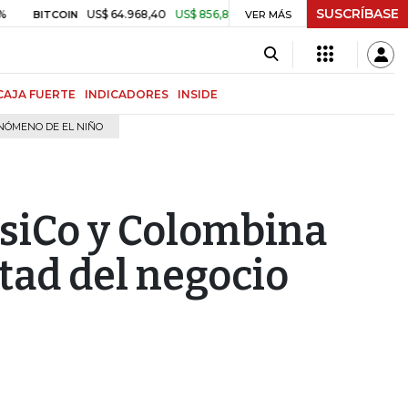
SUSCRÍBASE
US$ 64.968,40
US$ 856,80
+1,34%
$ 3.179,40
-$ 25,11
TCOIN
VER MÁS
TRM
CAJA FUERTE
INDICADORES
INSIDE
NÓMENO DE EL NIÑO
siCo y Colombina
tad del negocio