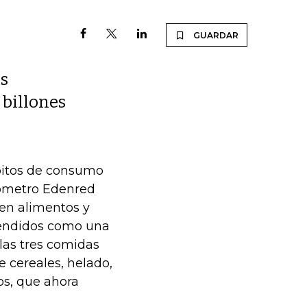
GUARDAR
os
billones
bitos de consumo
rómetro Edenred
 en alimentos y
tendidos como una
las tres comidas
e cereales, helado,
os, que ahora