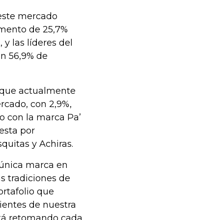
 este mercado
emento de 25,7%
y las líderes del
en 56,9% de
 que actualmente
ercado, con 2,9%,
io con la marca Pa’
esta por
quitas y Achiras.
 única marca en
s tradiciones de
ortafolio que
dientes de nuestra
stá retomando cada