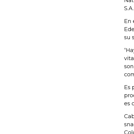
Nat
S.A
En 
Ede
su 
“Ha
vit
son
com
Es 
pro
es 
Cab
sna
Col