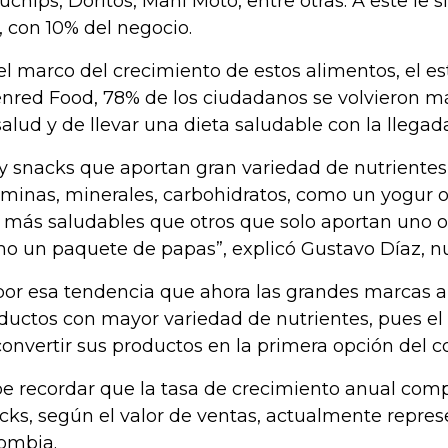
uchips, Doritos, Mani Moto, entre otras. A este le
., con 10% del negocio.
el marco del crecimiento de estos alimentos, el e
nred Food, 78% de los ciudadanos se volvieron m
salud y de llevar una dieta saludable con la llega
y snacks que aportan gran variedad de nutrientes,
aminas, minerales, carbohidratos, como un yogur o
 más saludables que otros que solo aportan uno o
o un paquete de papas”, explicó Gustavo Díaz, nut
por esa tendencia que ahora las grandes marcas 
ductos con mayor variedad de nutrientes, pues el r
convertir sus productos en la primera opción del 
e recordar que la tasa de crecimiento anual comp
cks, según el valor de ventas, actualmente repre
ombia.