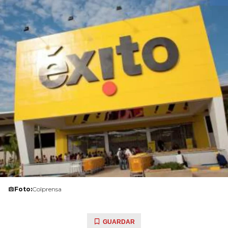
Foto:
Colprensa
GUARDAR