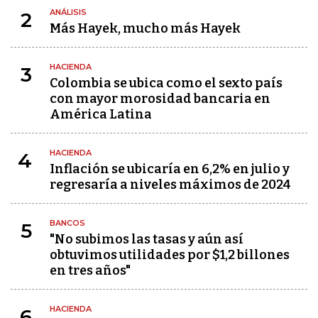
ANÁLISIS
2
Más Hayek, mucho más Hayek
HACIENDA
3
Colombia se ubica como el sexto país
con mayor morosidad bancaria en
América Latina
HACIENDA
4
Inflación se ubicaría en 6,2% en julio y
regresaría a niveles máximos de 2024
BANCOS
5
"No subimos las tasas y aún así
obtuvimos utilidades por $1,2 billones
en tres años"
HACIENDA
6