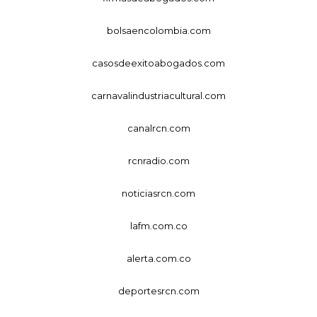
bolsaencolombia.com
casosdeexitoabogados.com
carnavalindustriacultural.com
canalrcn.com
rcnradio.com
noticiasrcn.com
lafm.com.co
alerta.com.co
deportesrcn.com