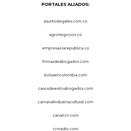
PORTALES ALIADOS:
asuntoslegales.com.co
agronegocios.co
empresas.larepublica.co
firmasdeabogados.com
bolsaencolombia.com
casosdeexitoabogados.com
carnavalindustriacultural.com
canalrcn.com
rcnradio.com