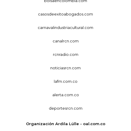
bolsaencolombia.com
casosdeexitoabogados.com
carnavalindustriacultural.com
canalrcn.com
rcnradio.com
noticiasrcn.com
lafm.com.co
alerta.com.co
deportesrcn.com
Organización Ardila Lülle - oal.com.co