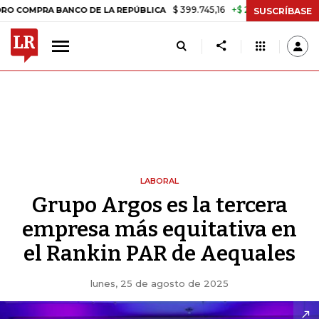
$ 399.745,16
+$ 2.295,71
+0,58%
PRA BANCO DE LA REPÚBLICA
TA
SUSCRÍBASE
LABORAL
Grupo Argos es la tercera
empresa más equitativa en
el Rankin PAR de Aequales
lunes, 25 de agosto de 2025