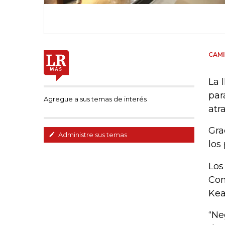
CAMI
La 
par
Agregue a sus temas de interés
atr
Gra
Administre sus temas
los
Los
Com
Kea
“Ne