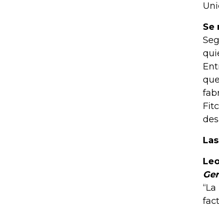
Uni
Se 
Seg
qui
Ent
que
fab
Fit
des
Las
Leo
Ger
“La
fac