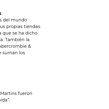
s
as del mundo
us propias tiendas.
la que se ha dicho
a. También la
 Abercrombie &
se suman los
Martins fueron
ida”.