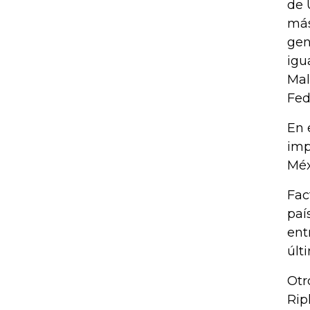
de 
más
gen
igu
Mal
Fed
En 
imp
Méx
Fac
paí
ent
últ
Otr
Rip