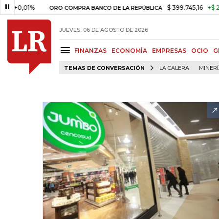
01%
$ 399.745,16
+$ 2.295,71
ORO COMPRA BANCO DE LA REPÚBLICA
JUEVES, 06 DE AGOSTO DE 2026
FINANZAS
ECONOMÍA
EMPRESAS
OCIO
G
TEMAS DE CONVERSACIÓN
LA CALERA
MINER