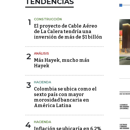
TENDENCIAS
1
CONSTRUCCIÓN
El proyecto de Cable Aéreo
de La Calera tendría una
inversión de más de $1 billón
2
ANÁLISIS
Más Hayek, mucho más
Hayek
3
HACIENDA
Colombia se ubica como el
sexto país con mayor
morosidad bancaria en
América Latina
4
HACIENDA
Inflación se ubicaría en 6,2%