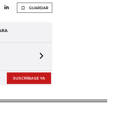
GUARDAR
ARA
Next slide
SUSCRÍBASE YA