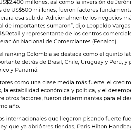
US$2.400 millones, así como la inversión de Jeró
 de US$500 millones, fueron factores fundamenta
erara esa subida. Adicionalmente los negocios m
al de importantes sumaron”, dijo Leopoldo Vargas
l&Retail y representante de los centros comerciale
eración Nacional de Comerciantes (Fenalco).
el ranking Colombia se destaca como el quinto l
ortante detrás de Brasil, Chile, Uruguay y Perú, y
ico y Panamá.
tores como una clase media más fuerte, el crecim
s, la estabilidad económica y política, y el dese
re otros factores, fueron determinantes para el 
imo año.
os internacionales que llegaron pisando fuerte fue
ley, que ya abrió tres tiendas, Paris Hilton Handb