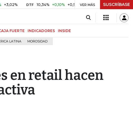
SUSCRÍBASE
2%
10,34%
+0,10%
+0,98%
$ 416,86
+$ 0,05
+0,01%
DTF
UVR
VER MÁS
CAJA FUERTE
INDICADORES
INSIDE
RICA LATINA
MOROSIDAD
s en retail hacen
activa