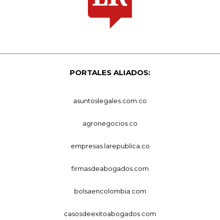
PORTALES ALIADOS:
asuntoslegales.com.co
agronegocios.co
empresas.larepublica.co
firmasdeabogados.com
bolsaencolombia.com
casosdeexitoabogados.com