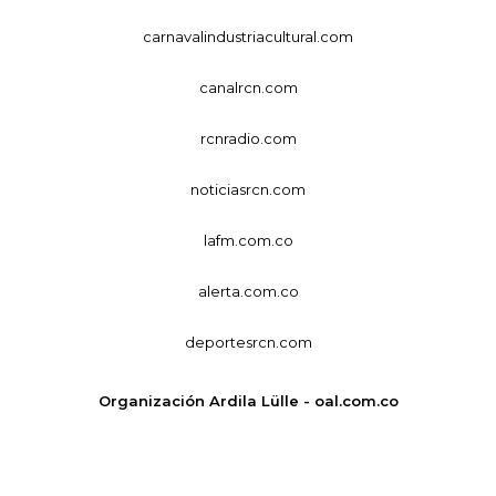
carnavalindustriacultural.com
canalrcn.com
rcnradio.com
noticiasrcn.com
lafm.com.co
alerta.com.co
deportesrcn.com
Organización Ardila Lülle - oal.com.co