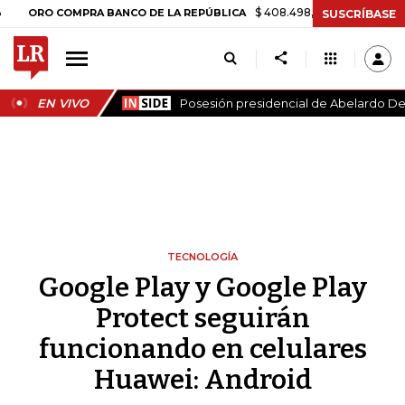
$ 408.498,97
+$ 8.753,81
+2,19%
O COMPRA BANCO DE LA REPÚBLICA
SUSCRÍBASE
EN VIVO
Posesión presidencial de Abelardo De 
TECNOLOGÍA
Google Play y Google Play
Protect seguirán
funcionando en celulares
Huawei: Android