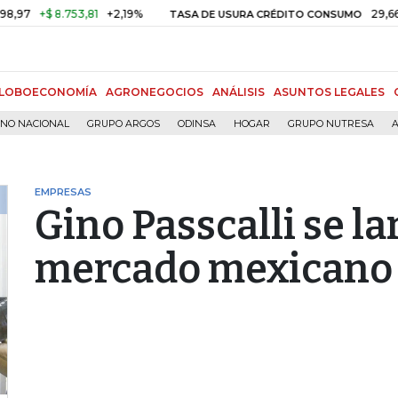
$ 8.753,81
+2,19%
29,66%
+0,8
TASA DE USURA CRÉDITO CONSUMO
LOBOECONOMÍA
AGRONEGOCIOS
ANÁLISIS
ASUNTOS LEGALES
RNO NACIONAL
GRUPO ARGOS
ODINSA
HOGAR
GRUPO NUTRESA
A
EMPRESAS
Gino Passcalli se la
mercado mexicano