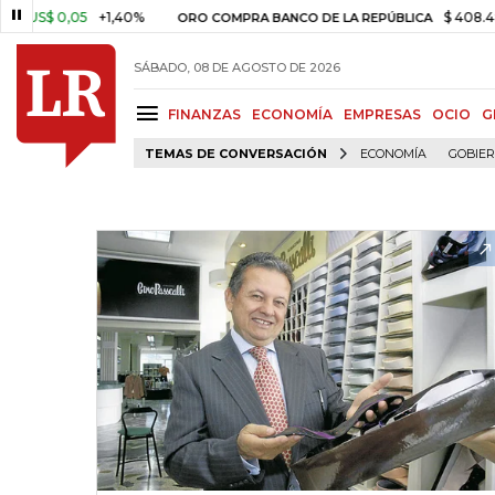
0,05
+1,40%
$ 408.498,97
+
ORO COMPRA BANCO DE LA REPÚBLICA
SÁBADO, 08 DE AGOSTO DE 2026
FINANZAS
ECONOMÍA
EMPRESAS
OCIO
G
TEMAS DE CONVERSACIÓN
ECONOMÍA
GOBIE