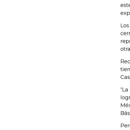
est
exp
Los
cer
rep
otr
Rec
tie
Cas
“La
log
Méx
Bás
Per