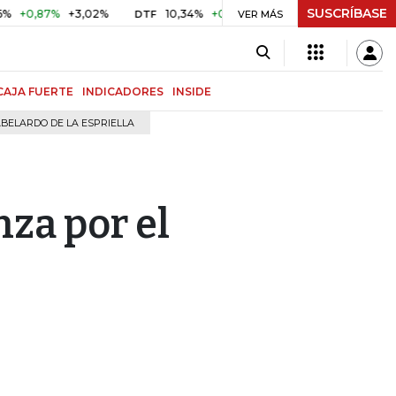
SUSCRÍBASE
7%
+3,02%
10,34%
+0,10%
+0,98%
$ 416,96
+$ 0,0
DTF
VER MÁS
UVR
CAJA FUERTE
INDICADORES
INSIDE
BELARDO DE LA ESPRIELLA
nza por el