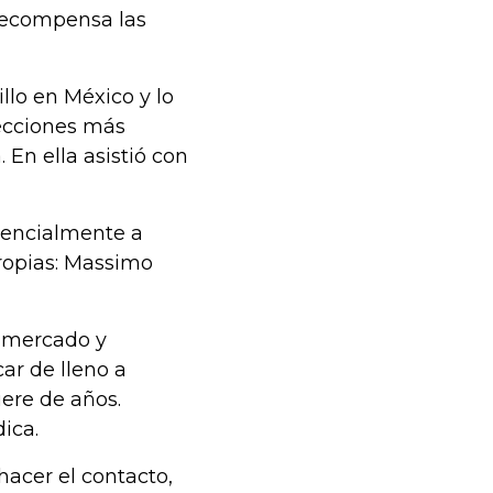
y recompensa las
llo en México y lo
fecciones más
 En ella asistió con
sencialmente a
ropias: Massimo
l mercado y
ar de lleno a
ere de años.
ica.
hacer el contacto,