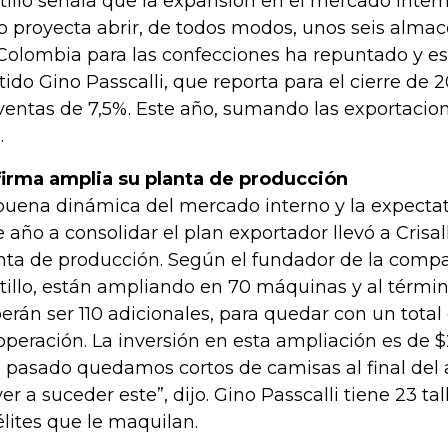
tillo señala que la expansión en el mercado intern
o proyecta abrir, de todos modos, unos seis alma
Colombia para las confecciones ha repuntado y e
tido Gino Passcalli, que reporta para el cierre de 
ventas de 7,5%. Este año, sumando las exportacion
.
firma amplia su planta de producción
buena dinámica del mercado interno y la expecta
e año a consolidar el plan exportador llevó a Crisal
nta de producción. Según el fundador de la compa
tillo, están ampliando en 70 máquinas y al térmi
erán ser 110 adicionales, para quedar con un tota
operación. La inversión en esta ampliación es de $2
 pasado quedamos cortos de camisas al final del
ver a suceder este”, dijo. Gino Passcalli tiene 23 tal
élites que le maquilan.