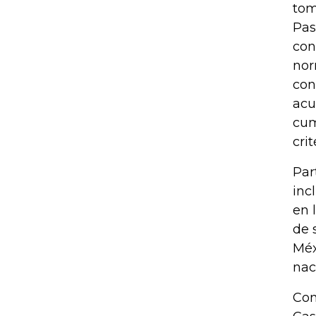
tom
Pas
con
nor
con
acu
cum
cri
Par
inc
en 
de 
Méx
nac
Com