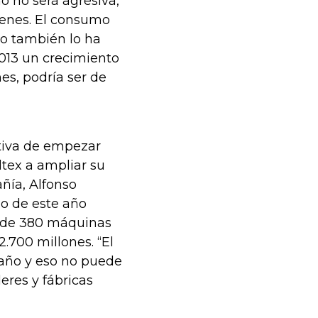
o no será agresiva,
cenes. El consumo
so también lo ha
2013 un crecimiento
es, podría ser de
tiva de empezar
ltex a ampliar su
ñía, Alfonso
no de este año
l de 380 máquinas
.700 millones. “El
 año y eso no puede
leres y fábricas