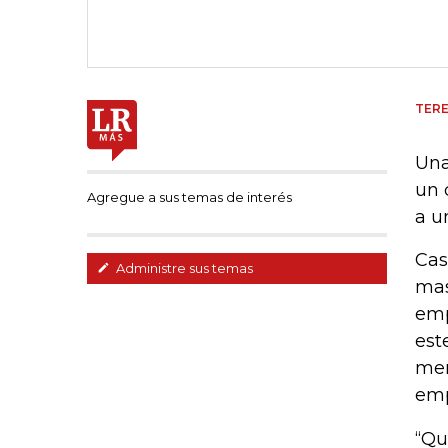
TERE
Una
un 
Agregue a sus temas de interés
a u
Cas
Administre sus temas
mas
emp
est
mer
emp
“Qu