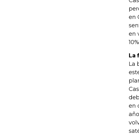
Cas
per
en 
sen
en 
10%
La 
La 
est
pla
Cas
deb
en 
año
vol
sat