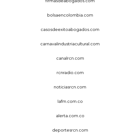
firmasdeabogados.com
bolsaencolombia.com
casosdeexitoabogados.com
carnavalindustriacultural.com
canalrcn.com
rcnradio.com
noticiasrcn.com
lafm.com.co
alerta.com.co
deportesrcn.com