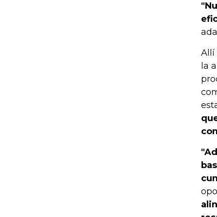
"Nu
efi
ada
All
la 
pro
com
est
que
com
"Ad
bas
cum
opo
ali