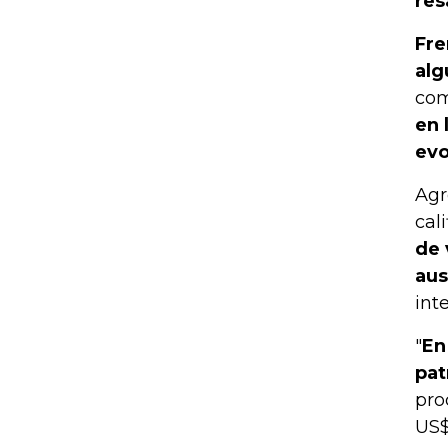
res
Fre
alg
com
en 
evo
Agr
cal
de 
aus
int
"
En
pat
pro
US$