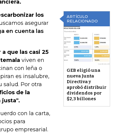
anciera.
escarbonizar los
ARTÍCULO
RELACIONADO
uscamos asegurar
ga en cuenta las
a que las casi 25
atemala
viven en
cinan con leña o
GEB eligió una
piran es insalubre,
nueva Junta
Directiva y
 salud. Por otra
aprobó distribuir
icios de la
dividendos por
$2,3 billones
justa".
uerdo con la carta,
ocios para
grupo empresarial.