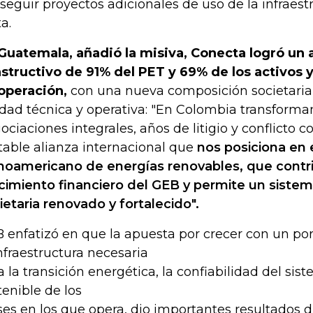
seguir proyectos adicionales de uso de la infraestr
a.
Guatemala, añadió la misiva, Conecta logró un
structivo de 91% del PET y 69% de los activos 
operación,
con una nueva composición societaria 
idad técnica y operativa: "En Colombia transforma
ociaciones integrales, años de litigio y conflicto 
table alianza internacional que
nos posiciona en
inoamericano de energías renovables, que contr
cimiento financiero del GEB y permite un sist
ietaria renovado y fortalecido".
 enfatizó en que la apuesta por crecer con un por
infraestructura necesaria
a la transición energética, la confiabilidad del sist
tenible de los
ses en los que opera, dio importantes resultados d