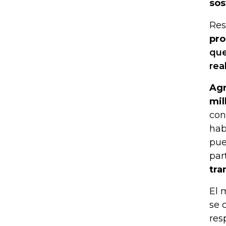
sos
Res
pro
que
rea
Agr
mil
con
hab
pue
par
tra
El 
se 
res