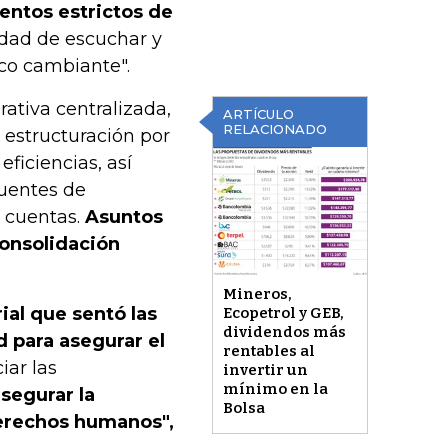
entos estrictos de
dad de escuchar y
co cambiante".
ativa centralizada,
ARTÍCULO
RELACIONADO
a estructuración por
eficiencias, así
fuentes de
e cuentas.
Asuntos
onsolidación
Mineros,
al que sentó las
Ecopetrol y GEB,
dividendos más
d para asegurar el
rentables al
iar las
invertir un
mínimo en la
segurar la
Bolsa
 derechos humanos",