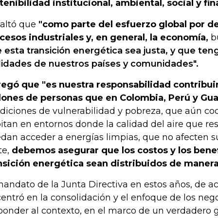
tenibilidad institucional, ambiental, social y fin
altó que
"como parte del esfuerzo global por d
cesos industriales y, en general, la economía,
b
 esta transición energética sea justa, y que ten
lidades de nuestros países y comunidades".
egó que "es nuestra responsabilidad contribuir 
lones de personas que en Colombia, Perú y Gu
diciones de vulnerabilidad y pobreza, que aún co
itan en entornos donde la calidad del aire que res
dan acceder a energías limpias, que no afecten su
te,
debemos asegurar que los costos y los benef
nsición energética sean distribuidos de manera 
mandato de la Junta Directiva en estos años, de ac
centró en la consolidación y el enfoque de los neg
ponder al contexto, en el marco de un verdadero 