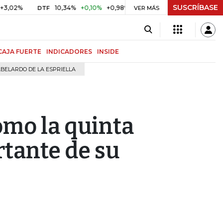
SUSCRÍBASE
10,34%
+0,10%
+0,98%
$ 416,96
+$ 0,05
+0,01%
DTF
UVR
VER MÁS
CAJA FUERTE
INDICADORES
INSIDE
BELARDO DE LA ESPRIELLA
omo la quinta
tante de su