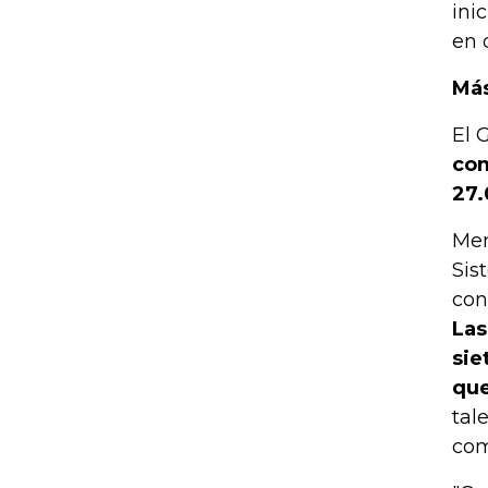
ini
en 
Más
El 
com
27.
Men
Sis
con
Las
sie
que
tal
com