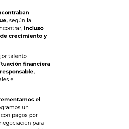
encontraban
ue,
según la
encontrar,
incluso
 de crecimiento y
jor talento
ituación financiera
 responsable,
ales e
ncrementamos el
ogramos un
 con pagos por
 negociación para