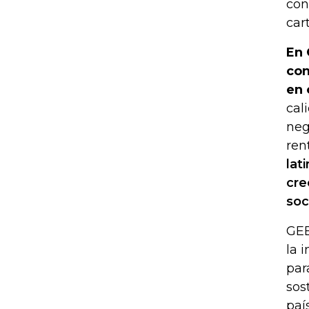
con
cart
En 
con
en 
cal
neg
ren
lat
cre
soc
GEB
la 
par
sos
paí