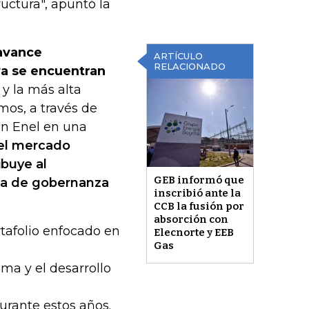
uctura", apuntó la
 avance
ARTÍCULO
RELACIONADO
ya se encuentran
y la más alta
mos, a través de
con Enel en una
 el mercado
ibuye al
GEB informó que
ema de gobernanza
inscribió ante la
CCB la fusión por
absorción con
tafolio enfocado en
Elecnorte y EEB
Gas
ema y el desarrollo
urante estos años.