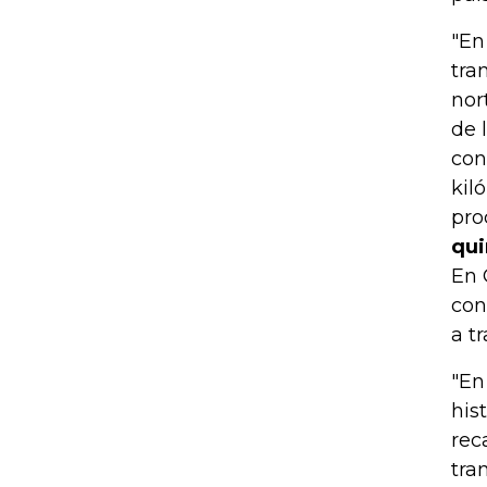
"En
tra
nor
de 
con
kil
pro
qui
En 
con
a t
"En
his
rec
tra