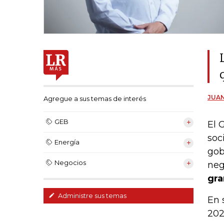
JUAN
Agregue a sus temas de interés
GEB
El 
soc
Energía
gob
Negocios
neg
gra
Administre sus temas
En 
202