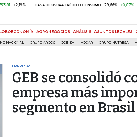
2,19%
29,66%
+0,87%
+3,02%
TASA DE USURA CRÉDITO CONSUMO
LOBOECONOMÍA
AGRONEGOCIOS
ANÁLISIS
ASUNTOS LEGALES
RNO NACIONAL
GRUPO ARGOS
ODINSA
HOGAR
GRUPO NUTRESA
A
EMPRESAS
GEB se consolidó c
empresa más impor
segmento en Brasil