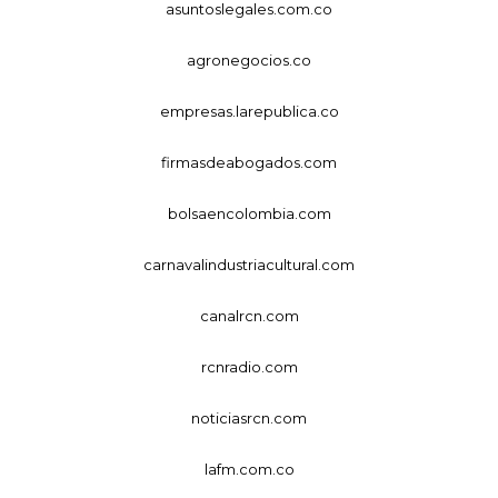
asuntoslegales.com.co
agronegocios.co
empresas.larepublica.co
firmasdeabogados.com
bolsaencolombia.com
carnavalindustriacultural.com
canalrcn.com
rcnradio.com
noticiasrcn.com
lafm.com.co