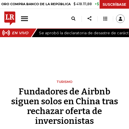
$ 418.111,88
+$ 9.612,91
+2,35%
MPRA BANCO DE LA REPÚBLICA
TAS
SUSCRÍBASE
EN VIVO
Se aprobó la declaratoria de desastre de carác
TURISMO
Fundadores de Airbnb
siguen solos en China tras
rechazar oferta de
inversionistas