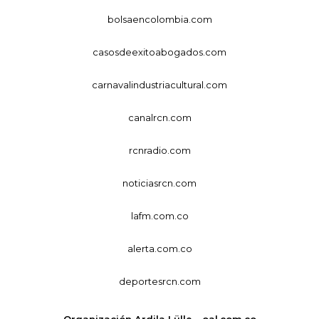
bolsaencolombia.com
casosdeexitoabogados.com
carnavalindustriacultural.com
canalrcn.com
rcnradio.com
noticiasrcn.com
lafm.com.co
alerta.com.co
deportesrcn.com
Organización Ardila Lülle - oal.com.co