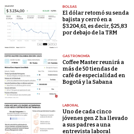
BOLSAS
El dólar retomó su senda
bajista y cerró en a
$3.204,61, es decir, $25,83
por debajo de la TRM
GASTRONOMÍA
Coffee Master reunirá a
más de 50 tiendas de
café de especialidad en
Bogotá y la Sabana
LABORAL
Uno de cada cinco
jóvenes gen Z ha llevado
a sus padres a una
entrevista laboral